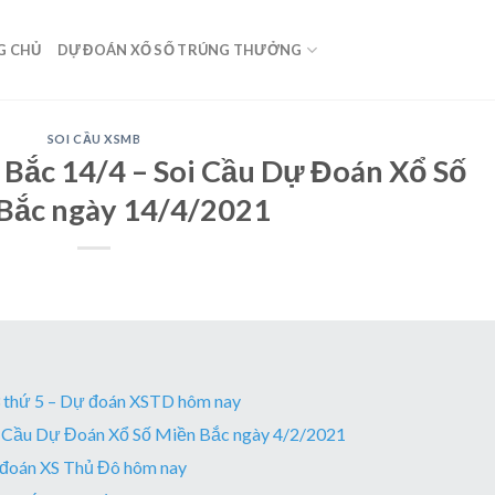
G CHỦ
DỰ ĐOÁN XỔ SỐ TRÚNG THƯỞNG
SOI CẦU XSMB
Bắc 14/4 – Soi Cầu Dự Đoán Xổ Số
Bắc ngày 14/4/2021
 thứ 5 – Dự đoán XSTD hôm nay
i Cầu Dự Đoán Xổ Số Miền Bắc ngày 4/2/2021
đoán XS Thủ Đô hôm nay