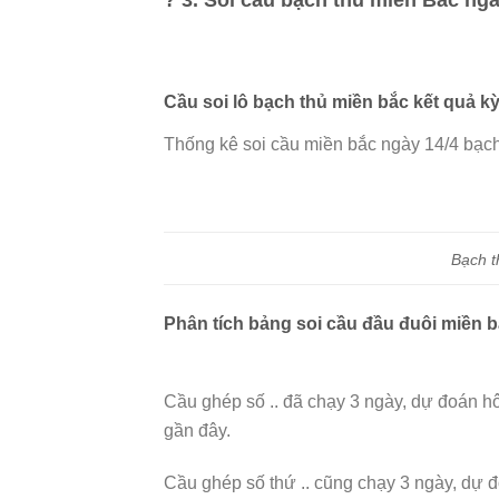
? 3. Soi cầu bạch thủ miền Bắc ngà
Cầu soi lô bạch thủ miền bắc kết quả k
Thống kê soi cầu miền bắc ngày 14/4 bạch 
Bạch t
Phân tích bảng soi cầu đầu đuôi miền b
Cầu ghép số .. đã chạy 3 ngày, dự đoán 
gần đây.
Cầu ghép số thứ .. cũng chạy 3 ngày, dự 