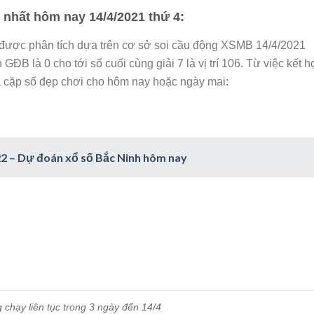
 nhất hôm nay 14/4/2021 thứ 4:
 được phân tích dựa trên cơ sở soi cầu động XSMB 14/4/2021
 GĐB là 0 cho tới số cuối cùng giải 7 là vị trí 106. Từ việc kết 
a cặp số đẹp chơi cho hôm nay hoặc ngày mai:
 – Dự đoán xổ số Bắc Ninh hôm nay
chạy liên tục trong 3 ngày đến 14/4