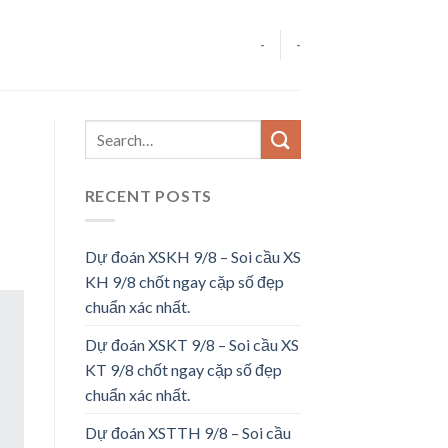
-
-
RECENT POSTS
Dự đoán XSKH 9/8 – Soi cầu XS
KH 9/8 chốt ngay cặp số đẹp
chuẩn xác nhất.
Dự đoán XSKT 9/8 – Soi cầu XS
KT 9/8 chốt ngay cặp số đẹp
chuẩn xác nhất.
Dự đoán XSTTH 9/8 – Soi cầu