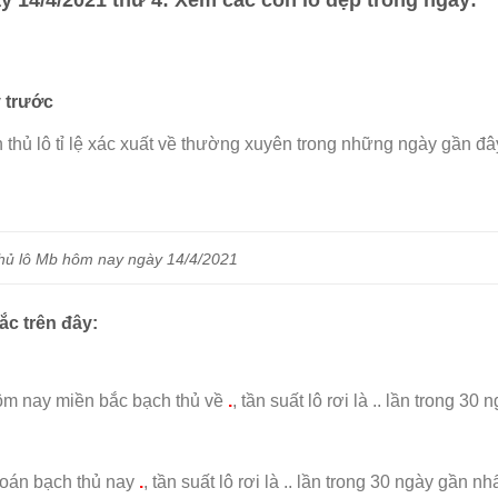
y 14/4/2021 thứ 4: Xem các con lô đẹp trong ngày:
ỳ trước
thủ lô tỉ lệ xác xuất về thường xuyên trong những ngày gần đâ
hủ lô Mb hôm nay ngày 14/4/2021
ắc trên đây:
hôm nay miền bắc bạch thủ về
.
, tần suất lô rơi là .. lần trong 30 
đoán bạch thủ nay
.
, tần suất lô rơi là .. lần trong 30 ngày gần nhấ