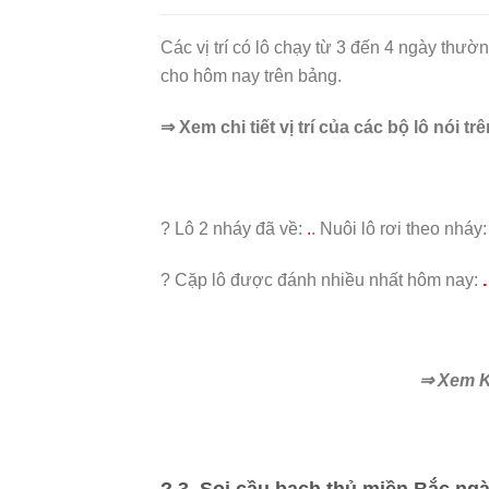
Các vị trí có lô chạy từ 3 đến 4 ngày thườ
cho hôm nay trên bảng.
⇒ Xem chi tiết vị trí của các bộ lô nói t
? Lô 2 nháy đã về:
.
. Nuôi lô rơi theo nháy:
? Cặp lô được đánh nhiều nhất hôm nay:
.
⇒ Xem K