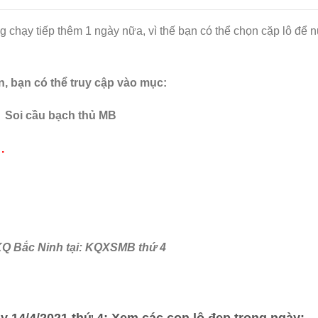
ng chạy tiếp thêm 1 ngày nữa, vì thế bạn có thể chọn cặp lô để n
rên, bạn có thể truy cập vào mục:
Soi cầu bạch thủ MB
.
Q Bắc Ninh tại:
KQXSMB thứ 4