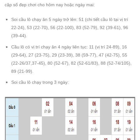
cặp số đẹp chơi cho hôm nay hoặc ngày mai:
Soi cầu lô chạy ăn 5 ngày trở lên: 51 (chi tiết cầu lô tại vị trí
22-24), 53 (22-70), 56 (22-100), 83 (52-79), 92 (39-61), 96
(39-44).
Cầu lô có vị trí chạy ăn 4 ngày liên tục: 11 (vị trí 24-89), 16
(29-64), 27 (23-75), 29 (23-39), 38 (59-77), 47 (42-75), 55
(22-26/37,37-45), 80 (52-67), 82 (52-61/83), 88 (52-74/105),
89 (21-99).
Soi cầu lô chạy trong 3 ngày: