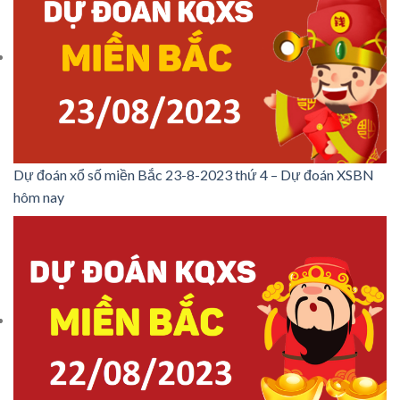
Dự đoán xổ số miền Bắc 23-8-2023 thứ 4 – Dự đoán XSBN
hôm nay