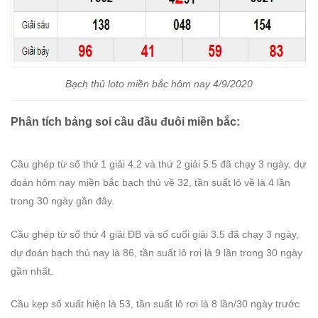
Bạch thủ loto miền bắc hôm nay 4/9/2020
Phân tích bảng soi cầu đầu đuôi miền bắc:
Cầu ghép từ số thứ 1 giải 4.2 và thứ 2 giải 5.5 đã chạy 3 ngày, dự
đoán hôm nay miền bắc bạch thủ về 32, tần suất lô về là 4 lần
trong 30 ngày gần đây.
Cầu ghép từ số thứ 4 giải ĐB và số cuối giải 3.5 đã chạy 3 ngày,
dự đoán bạch thủ nay là 86, tần suất lô rơi là 9 lần trong 30 ngày
gần nhất.
Cầu kẹp số xuất hiện là 53, tần suất lô rơi là 8 lần/30 ngày trước