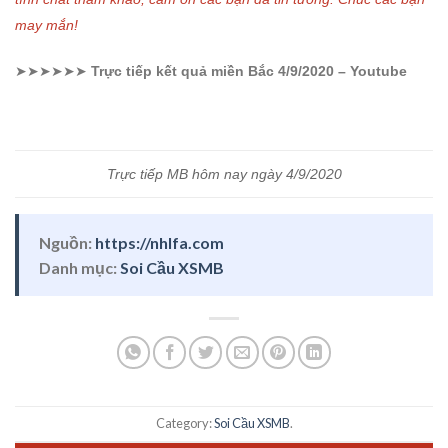
may mắn!
➤➤➤➤➤➤
Trực tiếp kết quả miền Bắc 4/9/2020 – Youtube
Trực tiếp MB hôm nay ngày 4/9/2020
Nguồn:
https://nhlfa.com
Danh mục:
Soi Cầu XSMB
Category:
Soi Cầu XSMB
.