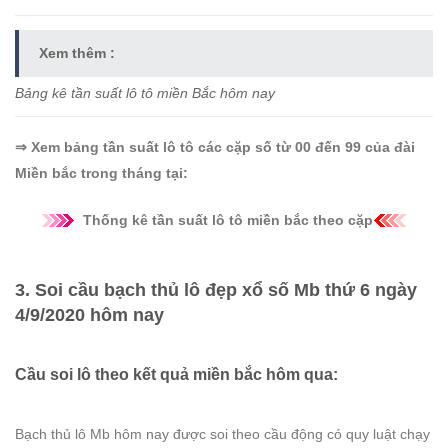
Xem thêm :
Bảng kê tần suất lô tô miền Bắc hôm nay
⇒ Xem bảng tần suất lô tô các cặp số từ 00 đến 99 của đài
Miền bắc trong tháng tại:
Thống kê tần suất lô tô miền bắc theo cặp
3. Soi cầu bạch thủ lô đẹp xổ số Mb thứ 6 ngày
4/9/2020 hôm nay
Cầu soi lô theo kết quả miền bắc hôm qua:
Bạch thủ lô Mb hôm nay được soi theo cầu động có quy luật chạy