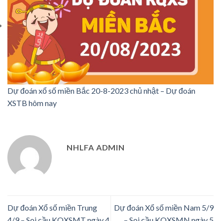
Dự đoán xổ số miền Bắc 20-8-2023 chủ nhật – Dự đoán
XSTB hôm nay
NHLFA ADMIN
Dự đoán Xổ số miền Trung
Dự đoán Xổ số miền Nam 5/9
4/9 – Soi cầu KQXSMT ngày 4
– Soi cầu KQXSMN ngày 5