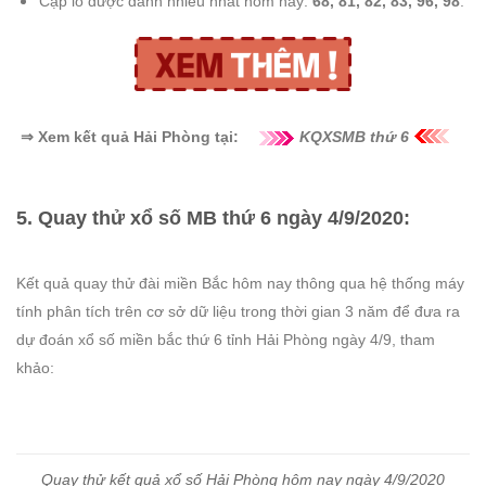
Cặp lô được đánh nhiều nhất hôm nay:
68, 81, 82, 83, 96, 98
.
⇒ Xem kết quả Hải Phòng tại:
KQXSMB thứ 6
5. Quay thử xổ số MB thứ 6 ngày 4/9/2020:
Kết quả quay thử đài miền Bắc hôm nay thông qua hệ thống máy
tính phân tích trên cơ sở dữ liệu trong thời gian 3 năm để đưa ra
dự đoán xổ số miền bắc thứ 6 tỉnh Hải Phòng ngày 4/9, tham
khảo:
Quay thử kết quả xổ số Hải Phòng hôm nay ngày 4/9/2020