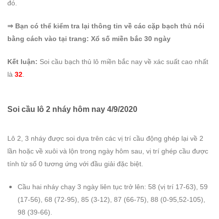
đó.
⇒ Bạn có thể kiểm tra lại thông tin về các cặp bạch thủ nói
bằng cách vào tại trang: Xổ số miền bắc 30 ngày
Kết luận:
Soi cầu bạch thủ lô miền bắc nay về xác suất cao nhất
là
32
.
Soi cầu lô 2 nháy hôm nay 4/9/2020
Lô 2, 3 nháy được soi dựa trên các vị trí cầu động ghép lại về 2
lần hoặc về xuôi và lộn trong ngày hôm sau, vị trí ghép cầu được
tính từ số 0 tương ứng với đầu giải đặc biệt.
Cầu hai nháy chạy 3 ngày liên tục trở lên: 58 (vị trí 17-63), 59
(17-56), 68 (72-95), 85 (3-12), 87 (66-75), 88 (0-95,52-105),
98 (39-66).