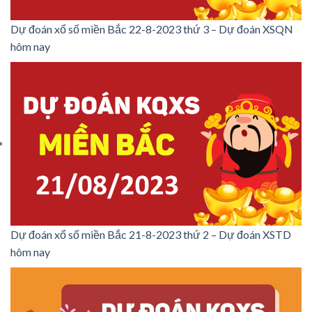
Dự đoán xổ số miền Bắc 22-8-2023 thứ 3 – Dự đoán XSQN
hôm nay
Dự đoán xổ số miền Bắc 21-8-2023 thứ 2 – Dự đoán XSTD
hôm nay