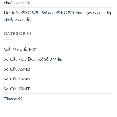
chuẩn xác nhất.
Dự đoán XSKG 9/8 – Soi cầu XS KG 9/8 chốt ngay cặp số đẹp
chuẩn xác nhất.
CATEGORIES
Giải Mã Giấc Mơ
Soi Cầu – Dự Đoán Xổ Số 3 Miền
Soi Cầu XSMB
Soi Cầu XSMN
Soi Cầu XSMT
Tinycat99