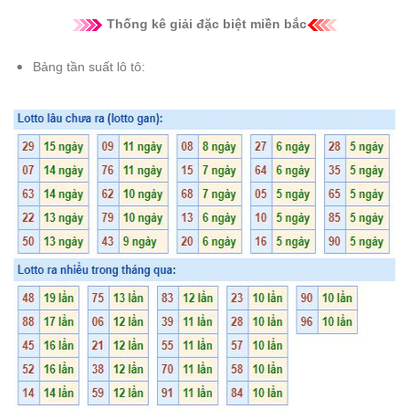
Thống kê giải đặc biệt miền bắc
Bảng tần suất lô tô: