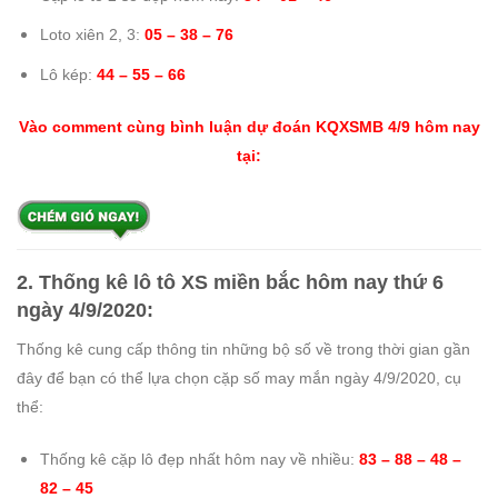
Loto xiên 2, 3:
05 – 38 – 76
Lô kép:
44 – 55 – 66
Vào comment cùng bình luận dự đoán KQXSMB 4/9 hôm nay
tại:
2. Thống kê lô tô XS miền bắc hôm nay thứ 6
ngày 4/9/2020:
Thống kê cung cấp thông tin những bộ số về trong thời gian gần
đây để bạn có thể lựa chọn cặp số may mắn ngày 4/9/2020, cụ
thể:
Thống kê cặp lô đẹp nhất hôm nay về nhiều:
83 – 88 – 48 –
82 – 45