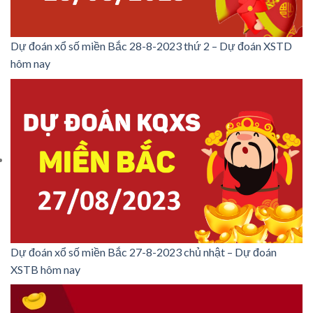
Dự đoán xổ số miền Bắc 28-8-2023 thứ 2 – Dự đoán XSTD
hôm nay
Dự đoán xổ số miền Bắc 27-8-2023 chủ nhật – Dự đoán
XSTB hôm nay