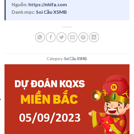
Nguồn:
https://nhlfa.com
Danh mục:
Soi Cầu XSMB
Category:
Soi Cầu XSMB
.