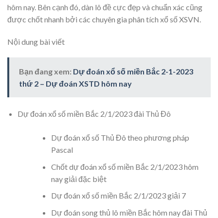
hôm nay. Bên cạnh đó, dàn lô đề cực đẹp và chuẩn xác cũng
được chốt nhanh bởi các chuyên gia phân tích xổ số XSVN.
Nội dung bài viết
Bạn đang xem:
Dự đoán xổ số miền Bắc 2-1-2023
thứ 2 – Dự đoán XSTD hôm nay
Dự đoán xổ số miền Bắc 2/1/2023 đài Thủ Đô
Dự đoán xổ số Thủ Đô theo phương pháp
Pascal
Chốt dự đoán xổ số miền Bắc 2/1/2023 hôm
nay giải đặc biệt
Dự đoán xổ số miền Bắc 2/1/2023 giải 7
Dự đoán song thủ lô miền Bắc hôm nay đài Thủ