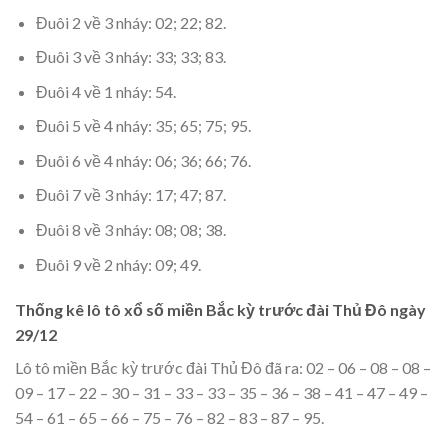
Đuôi 2 về 3 nháy: 02; 22; 82.
Đuôi 3 về 3 nháy: 33; 33; 83.
Đuôi 4 về 1 nháy: 54.
Đuôi 5 về 4 nháy: 35; 65; 75; 95.
Đuôi 6 về 4 nháy: 06; 36; 66; 76.
Đuôi 7 về 3 nháy: 17; 47; 87.
Đuôi 8 về 3 nháy: 08; 08; 38.
Đuôi 9 về 2 nháy: 09; 49.
Thống kê lô tô xổ số miền Bắc kỳ trước đài Thủ Đô ngày
29/12
Lô tô miền Bắc kỳ trước đài Thủ Đô đã ra: 02 – 06 – 08 – 08 –
09 – 17 – 22 – 30 – 31 – 33 – 33 – 35 – 36 – 38 – 41 – 47 – 49 –
54 – 61 – 65 – 66 – 75 – 76 – 82 – 83 – 87 – 95.