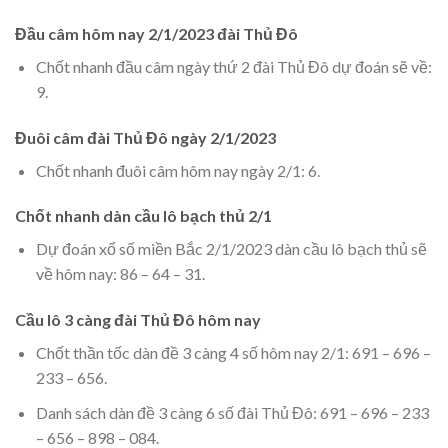
Đầu câm hôm nay 2/1/2023 đài Thủ Đô
Chốt nhanh đầu câm ngày thứ 2 đài Thủ Đô dự đoán sẽ về:
9.
Đuôi câm đài Thủ Đô ngày 2/1/2023
Chốt nhanh đuôi câm hôm nay ngày 2/1: 6.
Chốt nhanh dàn cầu lô bạch thủ 2/1
Dự đoán xổ số miền Bắc 2/1/2023 dàn cầu lô bạch thủ sẽ
về hôm nay: 86 – 64 – 31.
Cầu lô 3 càng đài Thủ Đô hôm nay
Chốt thần tốc dàn đề 3 càng 4 số hôm nay 2/1: 691 – 696 –
233 – 656.
Danh sách dàn đề 3 càng 6 số đài Thủ Đô: 691 – 696 – 233
– 656 – 898 – 084.