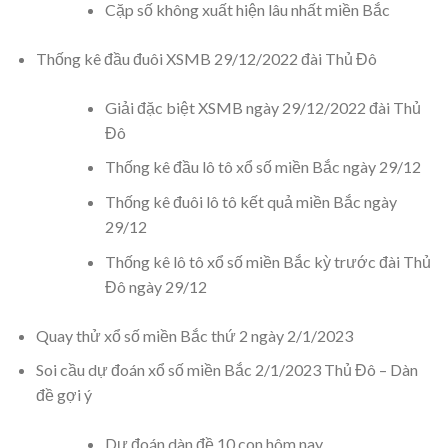
Cặp số không xuất hiện lâu nhất miền Bắc
Thống kê đầu đuôi XSMB 29/12/2022 đài Thủ Đô
Giải đặc biệt XSMB ngày 29/12/2022 đài Thủ
Đô
Thống kê đầu lô tô xổ số miền Bắc ngày 29/12
Thống kê đuôi lô tô kết quả miền Bắc ngày
29/12
Thống kê lô tô xổ số miền Bắc kỳ trước đài Thủ
Đô ngày 29/12
Quay thử xổ số miền Bắc thứ 2 ngày 2/1/2023
Soi cầu dự đoán xổ số miền Bắc 2/1/2023 Thủ Đô – Dàn
đề gợi ý
Dự đoán dàn đề 10 con hôm nay