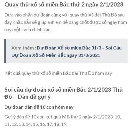
Quay thử xổ số miền Bắc thứ 2 ngày 2/1/2023
Dựa vào phần dự đoán cùng với quay thử XS đài Thủ Đô sau
đây, chắc hẳn sẽ giúp anh em dễ dàng chốt được số ngày hôm
nay một cách chính xác.
Xem thêm :
Dự Đoán Xổ số miền Bắc 31/3 – Soi Cầu
Dự Đoán Xổ Số Miền Bắc ngày 31/3/2021
Kết quả quay thử xổ số miền Bắc đài Thủ Đô hôm nay
Soi cầu dự đoán xổ số miền Bắc 2/1/2023 Thủ
Đô – Dàn đề gợi ý
Dự đoán dàn đề 10 con hôm nay
Gợi ý dàn đề 10 con kết quả MB thứ 2 ngày 2/1/2023: 10,
11, 12, 13, 14, 15, 16, 17, 18, 19.