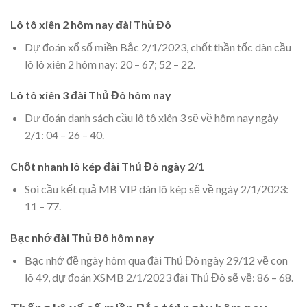
Lô tô xiên 2 hôm nay đài Thủ Đô
Dự đoán xổ số miền Bắc 2/1/2023, chốt thần tốc dàn cầu
lô lô xiên 2 hôm nay: 20 – 67; 52 – 22.
Lô tô xiên 3 đài Thủ Đô hôm nay
Dự đoán danh sách cầu lô tô xiên 3 sẽ về hôm nay ngày
2/1: 04 – 26 – 40.
Chốt nhanh lô kép đài Thủ Đô ngày 2/1
Soi cầu kết quả MB VIP dàn lô kép sẽ về ngày 2/1/2023:
11 – 77.
Bạc nhớ đài Thủ Đô hôm nay
Bạc nhớ đề ngày hôm qua đài Thủ Đô ngày 29/12 về con
lô 49, dự đoán XSMB 2/1/2023 đài Thủ Đô sẽ về: 86 – 68.