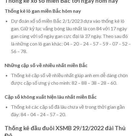
Thống kê xổ số miền Bắc tới ngày hôm nay
Thống kê lô gan miền Bắc hôm nay
Dự đoán xổ số miền Bắc 2/1/2023 dựa vào thống kê lô
gan. Giữ kỷ lục vắng bóng lâu nhất là con 84 với 17 ngày
gan cùng với số ngày gan cực đại là 37 ngày. Theo sau đó
là những con lô gan khác: 04 – 20 – 24 – 57 – 59 – 07 – 52 –
56 – 78.
Những cặp số về nhiều nhất miền Bắc
Thống kê cặp số về nhiều nhất giúp anh em dễ dàng chọn
được cặp số ưng ý cho mình: 82 – 88 – 38 – 28 – 60.
Cặp số không xuất hiện lâu nhất miền Bắc
Thống kê các cặp số đã lâu chưa về trong thời gian gần
đây: 84 – 04 – 24 – 57 – 20.
Thống kê đầu đuôi XSMB 29/12/2022 đài Thủ
Đô