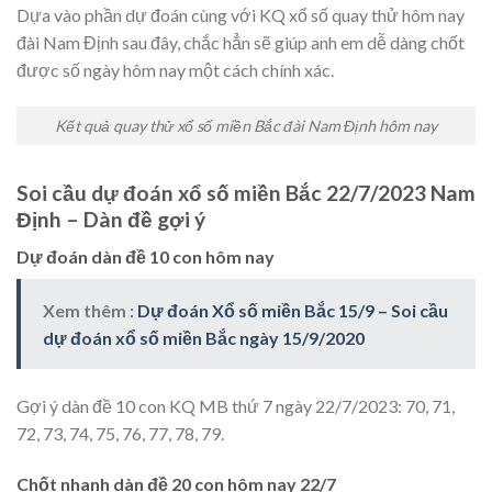
Dựa vào phần dự đoán cùng với KQ xổ số quay thử hôm nay
đài Nam Định sau đây, chắc hẳn sẽ giúp anh em dễ dàng chốt
được số ngày hôm nay một cách chính xác.
Kết quả quay thử xổ số miền Bắc đài Nam Định hôm nay
Soi cầu dự đoán xổ số miền Bắc 22/7/2023 Nam
Định – Dàn đề gợi ý
Dự đoán dàn đề 10 con hôm nay
Xem thêm :
Dự đoán Xổ số miền Bắc 15/9 – Soi cầu
dự đoán xổ số miền Bắc ngày 15/9/2020
Gợi ý dàn đề 10 con KQ MB thứ 7 ngày 22/7/2023: 70, 71,
72, 73, 74, 75, 76, 77, 78, 79.
Chốt nhanh dàn đề 20 con hôm nay 22/7