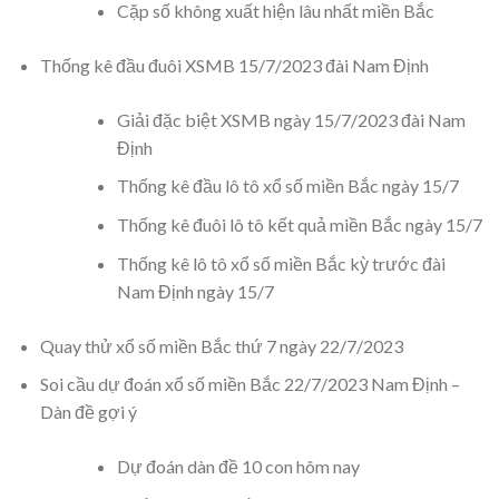
Cặp số không xuất hiện lâu nhất miền Bắc
Thống kê đầu đuôi XSMB 15/7/2023 đài Nam Định
Giải đặc biệt XSMB ngày 15/7/2023 đài Nam
Định
Thống kê đầu lô tô xổ số miền Bắc ngày 15/7
Thống kê đuôi lô tô kết quả miền Bắc ngày 15/7
Thống kê lô tô xổ số miền Bắc kỳ trước đài
Nam Định ngày 15/7
Quay thử xổ số miền Bắc thứ 7 ngày 22/7/2023
Soi cầu dự đoán xổ số miền Bắc 22/7/2023 Nam Định –
Dàn đề gợi ý
Dự đoán dàn đề 10 con hôm nay