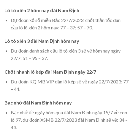
Lô tô xiên 2 hôm nay đài Nam Định
Dự đoán xổ số miền Bắc 22/7/2023, chốt thần tốc dàn
cầu lô lô xiên 2 hôm nay: 77 – 37; 57 – 70.
Lô tô xiên 3 đài Nam Định hôm nay
Dự đoán danh sách cầu lô tô xiên 3 sẽ về hôm nay ngày
22/7: 51 – 95 – 37.
Chốt nhanh lô kép đài Nam Định ngày 22/7
Dự đoán KQ MB VIP dàn lô kép sẽ về ngày 22/7/2023: 77
– 44.
Bạc nhớ đài Nam Định hôm nay
Bạc nhớ đề ngày hôm qua đài Nam Định ngày 15/7 về con
lô 97, dự đoán XSMB 22/7/2023 đài Nam Định sẽ về: 34 –
43.