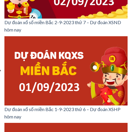
Dự đoán xổ số miền Bắc 2-9-2023 thứ 7 – Dự đoán XSND
hôm nay
Dự đoán xổ số miền Bắc 1-9-2023 thứ 6 – Dự đoán XSHP
hôm nay