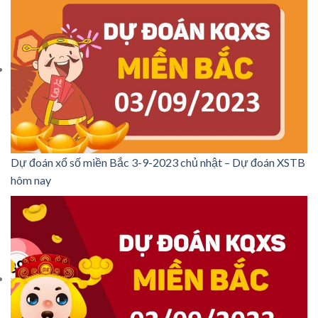
Dự đoán xổ số miền Bắc 3-9-2023 chủ nhật – Dự đoán XSTB
hôm nay