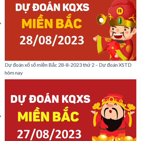
Dự đoán xổ số miền Bắc 28-8-2023 thứ 2 – Dự đoán XSTD
hôm nay