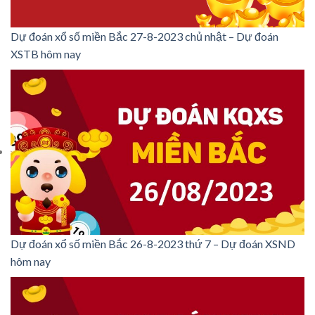
Dự đoán xổ số miền Bắc 27-8-2023 chủ nhật – Dự đoán
XSTB hôm nay
Dự đoán xổ số miền Bắc 26-8-2023 thứ 7 – Dự đoán XSND
hôm nay