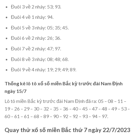
Đuôi 3 về 2 nháy: 53; 93.
Đuôi 4 về 1 nháy: 94.
Đuôi 5 về 3 nháy: 05; 35; 45.
Đuôi 6 về 2 nháy: 26; 36.
Đuôi 7 về 2 nháy: 47; 97.
Đuôi 8 về 3 nháy: 08; 48; 68.
Đuôi 9 về 4 nháy: 19; 29; 49; 89.
Thống kê lô tô xổ số miền Bắc kỳ trước đài Nam Định
ngày 15/7
Lô tô miền Bắc kỳ trước đài Nam Định đã ra: 05 – 08 – 11 –
19 – 26 – 29 – 30 – 32 – 35 – 36 – 40 – 45 – 47 – 48 – 49 – 53 –
60 – 61 – 61 – 68 – 89 – 90 – 92 – 92 – 93 – 94 – 97.
Quay thử xổ số miền Bắc thứ 7 ngày 22/7/2023