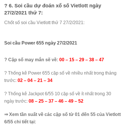
? 6. Soi cầu dự đoán xổ số Vietlott ngày
27/2/2021 thứ 7:
Chốt số soi cầu Vietlott thứ 7 27/2/2021:
Soi cầu Power 655 ngày 27/2/2021
? Cặp số may mắn sẽ về:
00 – 15 – 29 – 38 – 47
? Thống kê Power 655 cặp số về nhiều nhất trong tháng
trước:
02 – 04 – 21 – 34
? Thống kê Jackpot 6/55 10 cặp số về ít nhất trong 30
ngày trước:
08 – 25 – 37 – 46 – 49 – 52
⇒ Xem tần suất về các cặp số từ 01 đến 55 của Vietlott
6/55 chi tiết tại: