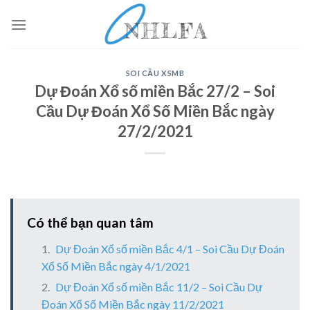
Skip
to
content
SOI CẦU XSMB
Dự Đoán Xổ số miền Bắc 27/2 – Soi
Cầu Dự Đoán Xổ Số Miền Bắc ngày
27/2/2021
Có thể bạn quan tâm
Dự Đoán Xổ số miền Bắc 4/1 – Soi Cầu Dự Đoán
Xổ Số Miền Bắc ngày 4/1/2021
Dự Đoán Xổ số miền Bắc 11/2 – Soi Cầu Dự
Đoán Xổ Số Miền Bắc ngày 11/2/2021