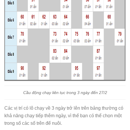
Cầu động chạy liên tục trong 3 ngày đến 27/2
Các vị trí có lô chạy về 3 ngày trở lên trên bảng thường có
khả năng chạy tiếp thêm ngày, vì thế bạn có thể chọn một
trong số các số trên để nuôi.