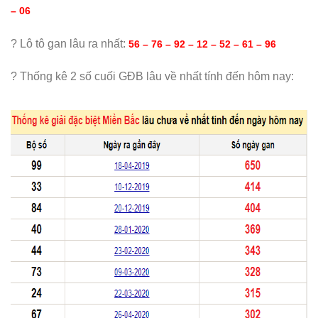
– 06
? Lô tô gan lâu ra nhất:
56 – 76 – 92 – 12 – 52 – 61 – 96
? Thống kê 2 số cuối GĐB lâu về nhất tính đến hôm nay: