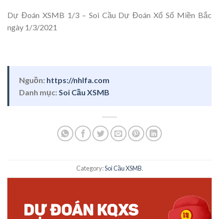
Dự Đoán XSMB 1/3 – Soi Cầu Dự Đoán Xổ Số Miền Bắc
ngày 1/3/2021
Nguồn:
https://nhlfa.com
Danh mục:
Soi Cầu XSMB
Category:
Soi Cầu XSMB
.