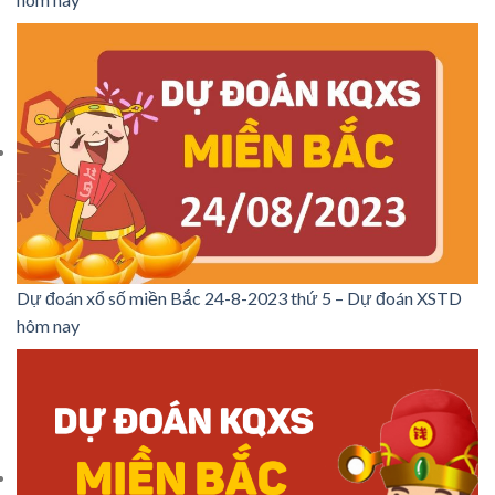
Dự đoán xổ số miền Bắc 24-8-2023 thứ 5 – Dự đoán XSTD
hôm nay