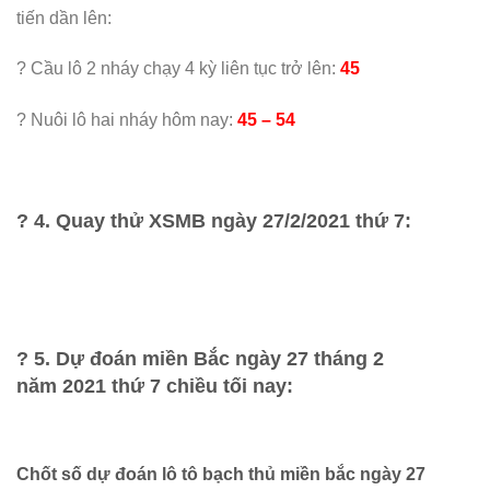
tiến dần lên:
? Cầu lô 2 nháy chạy 4 kỳ liên tục trở lên:
45
? Nuôi lô hai nháy hôm nay:
45 – 54
? 4. Quay thử XSMB ngày 27/2/2021 thứ 7:
? 5. Dự đoán miền Bắc ngày 27 tháng 2
năm 2021 thứ 7 chiều tối nay:
Chốt số dự đoán lô tô bạch thủ miền bắc ngày 27