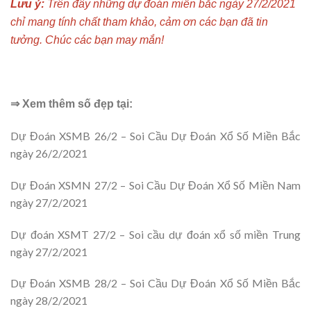
Lưu ý:
Trên đây những dự đoán miền bắc ngày 27/2/2021
chỉ mang tính chất tham khảo, cảm ơn các bạn đã tin
tưởng. Chúc các bạn may mắn!
⇒ Xem thêm số đẹp tại:
Dự Đoán XSMB 26/2 – Soi Cầu Dự Đoán Xổ Số Miền Bắc
ngày 26/2/2021
Dự Đoán XSMN 27/2 – Soi Cầu Dự Đoán Xổ Số Miền Nam
ngày 27/2/2021
Dự đoán XSMT 27/2 – Soi cầu dự đoán xổ số miền Trung
ngày 27/2/2021
Dự Đoán XSMB 28/2 – Soi Cầu Dự Đoán Xổ Số Miền Bắc
ngày 28/2/2021