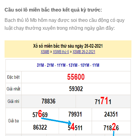
Cầu soi lô miền bắc theo kết quả kỳ trước:
Bạch thủ lô Mb hôm nay được soi theo cầu động có quy
luật chạy thường xuyên trong những ngày gần đây: