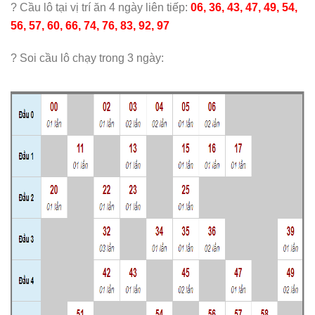
? Cầu lô tại vị trí ăn 4 ngày liên tiếp:
06, 36, 43, 47, 49, 54,
56, 57, 60, 66, 74, 76, 83, 92, 97
? Soi cầu lô chạy trong 3 ngày: