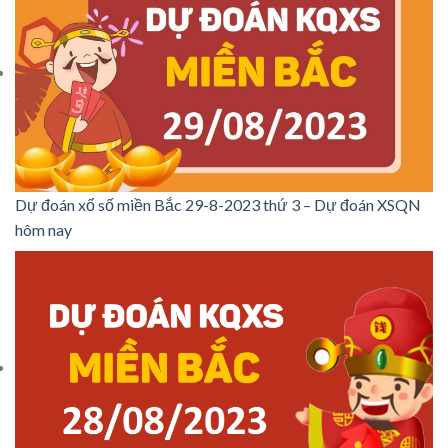
Dự đoán xổ số miền Bắc 29-8-2023 thứ 3 – Dự đoán XSQN
hôm nay