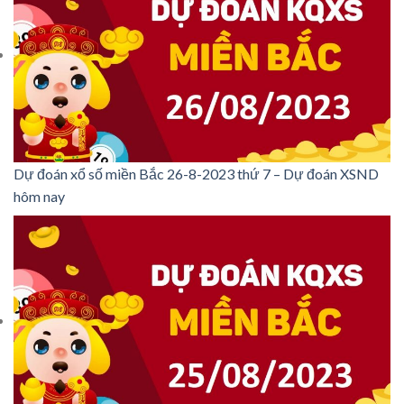
Dự đoán xổ số miền Bắc 26-8-2023 thứ 7 – Dự đoán XSND
hôm nay