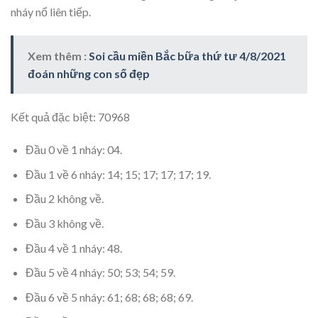
nháy nổ liên tiếp.
Xem thêm :
Soi cầu miền Bắc bữa thứ tư 4/8/2021
đoán những con số đẹp
Kết quả đặc biệt: 70968
Đầu 0 về 1 nháy: 04.
Đầu 1 về 6 nháy: 14; 15; 17; 17; 17; 19.
Đầu 2 không về.
Đầu 3 không về.
Đầu 4 về 1 nháy: 48.
Đầu 5 về 4 nháy: 50; 53; 54; 59.
Đầu 6 về 5 nháy: 61; 68; 68; 68; 69.