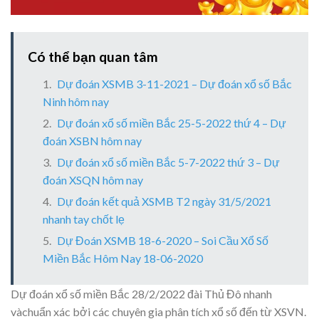
Có thể bạn quan tâm
Dự đoán XSMB 3-11-2021 – Dự đoán xổ số Bắc
Ninh hôm nay
Dự đoán xổ số miền Bắc 25-5-2022 thứ 4 – Dự
đoán XSBN hôm nay
Dự đoán xổ số miền Bắc 5-7-2022 thứ 3 – Dự
đoán XSQN hôm nay
Dự đoán kết quả XSMB T2 ngày 31/5/2021
nhanh tay chốt lẹ
Dự Đoán XSMB 18-6-2020 – Soi Cầu Xổ Số
Miền Bắc Hôm Nay 18-06-2020
Dự đoán xổ số miền Bắc 28/2/2022 đài Thủ Đô nhanh
vàchuẩn xác bởi các chuyên gia phân tích xổ số đến từ XSVN.