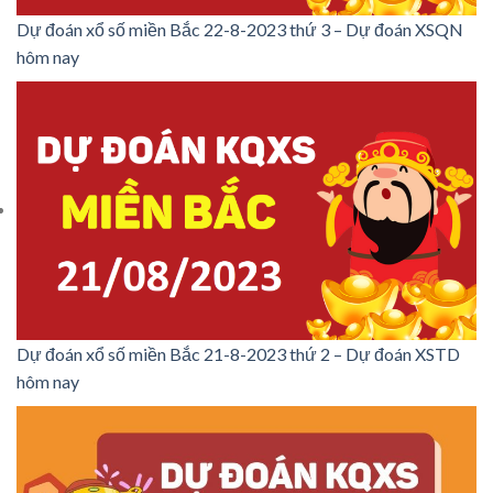
Dự đoán xổ số miền Bắc 22-8-2023 thứ 3 – Dự đoán XSQN
hôm nay
Dự đoán xổ số miền Bắc 21-8-2023 thứ 2 – Dự đoán XSTD
hôm nay