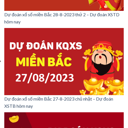
Dự đoán xổ số miền Bắc 28-8-2023 thứ 2 – Dự đoán XSTD
hôm nay
Dự đoán xổ số miền Bắc 27-8-2023 chủ nhật – Dự đoán
XSTB hôm nay