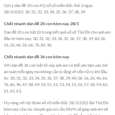
Gợi ý dàn đề 10 con KQ xổ số miền Bắc thứ 2 ngày
28/3/2022: 30, 31, 32, 33, 34, 35, 36, 37, 38, 39.
Chốt nhanh dàn đề 20 con hôm nay 28/3
Dàn đề 20 con bất tử trong kết quả xổ số Thủ Đô cho anh em
đầu tư hôm nay: 30, 31, 32, 33, 34, 35, 36, 37, 38, 39, 40, 06,
16, 26, 46, 56, 66, 76, 86, 96.
Chốt nhanh dàn đề 36 con hôm nay
Với dàn đề 36 con bất tử này anh em có thể yên tâm vào bờ
an toàn mỗi ngày mà không cần lo lắng về vốn rủi ro khi đầu
tư: 30, 31, 32, 33, 34, 35, 36, 37, 38, 39, 40, 06, 16, 26, 46, 66,
76, 86, 96, 47, 48, 49, 50, 51, 52, 53, 54, 55, 56, 57, 58, 59, 60,
61, 62, 63.
Hy vọng với dự đoán xổ số miền Bắc 28/3/2022 đài Thủ Đô
hôm nay của các chuyên gia soi cầu XSVN sẽ giúp anh em về