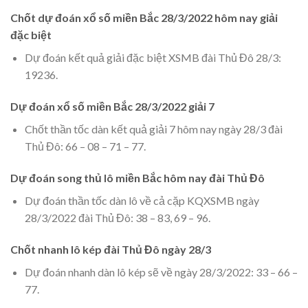
Chốt dự đoán xổ số miền Bắc 28/3/2022 hôm nay giải
đặc biệt
Dự đoán kết quả giải đặc biệt XSMB đài Thủ Đô 28/3:
19236.
Dự đoán xổ số miền Bắc 28/3/2022 giải 7
Chốt thần tốc dàn kết quả giải 7 hôm nay ngày 28/3 đài
Thủ Đô: 66 – 08 – 71 – 77.
Dự đoán song thủ lô miền Bắc hôm nay đài Thủ Đô
Dự đoán thần tốc dàn lô về cả cặp KQXSMB ngày
28/3/2022 đài Thủ Đô: 38 – 83, 69 – 96.
Chốt nhanh lô kép đài Thủ Đô ngày 28/3
Dự đoán nhanh dàn lô kép sẽ về ngày 28/3/2022: 33 – 66 –
77.