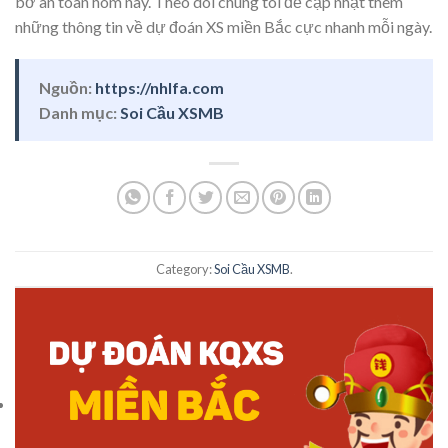
bờ an toàn hôm nay. Theo dõi chúng tôi để cập nhật thêm
những thông tin về dự đoán XS miền Bắc cực nhanh mỗi ngày.
Nguồn:
https://nhlfa.com
Danh mục:
Soi Cầu XSMB
Category:
Soi Cầu XSMB
.