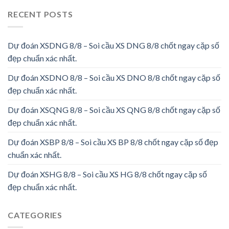
RECENT POSTS
Dự đoán XSDNG 8/8 – Soi cầu XS DNG 8/8 chốt ngay cặp số
đẹp chuẩn xác nhất.
Dự đoán XSDNO 8/8 – Soi cầu XS DNO 8/8 chốt ngay cặp số
đẹp chuẩn xác nhất.
Dự đoán XSQNG 8/8 – Soi cầu XS QNG 8/8 chốt ngay cặp số
đẹp chuẩn xác nhất.
Dự đoán XSBP 8/8 – Soi cầu XS BP 8/8 chốt ngay cặp số đẹp
chuẩn xác nhất.
Dự đoán XSHG 8/8 – Soi cầu XS HG 8/8 chốt ngay cặp số
đẹp chuẩn xác nhất.
CATEGORIES