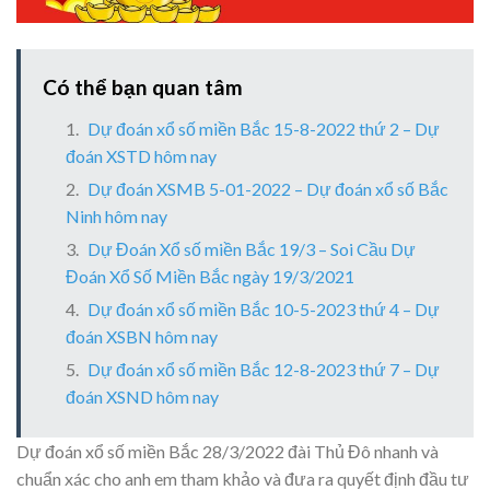
Có thể bạn quan tâm
Dự đoán xổ số miền Bắc 15-8-2022 thứ 2 – Dự
đoán XSTD hôm nay
Dự đoán XSMB 5-01-2022 – Dự đoán xổ số Bắc
Ninh hôm nay
Dự Đoán Xổ số miền Bắc 19/3 – Soi Cầu Dự
Đoán Xổ Số Miền Bắc ngày 19/3/2021
Dự đoán xổ số miền Bắc 10-5-2023 thứ 4 – Dự
đoán XSBN hôm nay
Dự đoán xổ số miền Bắc 12-8-2023 thứ 7 – Dự
đoán XSND hôm nay
Dự đoán xổ số miền Bắc 28/3/2022 đài Thủ Đô nhanh và
chuẩn xác cho anh em tham khảo và đưa ra quyết định đầu tư