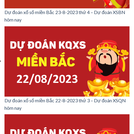
Dự đoán xổ số miền Bắc 23-8-2023 thứ 4 – Dự đoán XSBN
hôm nay
Dự đoán xổ số miền Bắc 22-8-2023 thứ 3 – Dự đoán XSQN
hôm nay