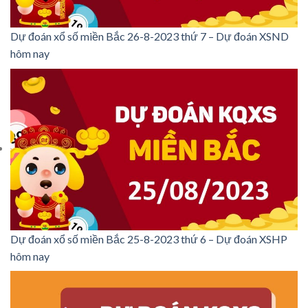
Dự đoán xổ số miền Bắc 26-8-2023 thứ 7 – Dự đoán XSND
hôm nay
Dự đoán xổ số miền Bắc 25-8-2023 thứ 6 – Dự đoán XSHP
hôm nay