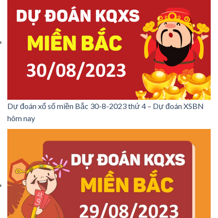
Dự đoán xổ số miền Bắc 30-8-2023 thứ 4 – Dự đoán XSBN
hôm nay