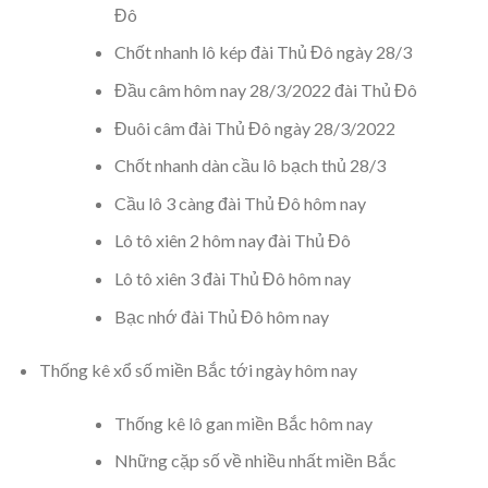
Đô
Chốt nhanh lô kép đài Thủ Đô ngày 28/3
Đầu câm hôm nay 28/3/2022 đài Thủ Đô
Đuôi câm đài Thủ Đô ngày 28/3/2022
Chốt nhanh dàn cầu lô bạch thủ 28/3
Cầu lô 3 càng đài Thủ Đô hôm nay
Lô tô xiên 2 hôm nay đài Thủ Đô
Lô tô xiên 3 đài Thủ Đô hôm nay
Bạc nhớ đài Thủ Đô hôm nay
Thống kê xổ số miền Bắc tới ngày hôm nay
Thống kê lô gan miền Bắc hôm nay
Những cặp số về nhiều nhất miền Bắc