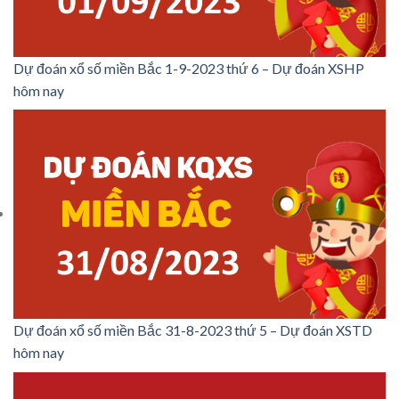
Dự đoán xổ số miền Bắc 1-9-2023 thứ 6 – Dự đoán XSHP
hôm nay
Dự đoán xổ số miền Bắc 31-8-2023 thứ 5 – Dự đoán XSTD
hôm nay