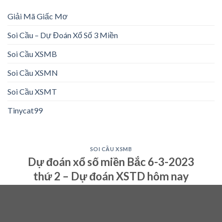
Giải Mã Giấc Mơ
Soi Cầu – Dự Đoán Xổ Số 3 Miền
Soi Cầu XSMB
Soi Cầu XSMN
Soi Cầu XSMT
Tinycat99
SOI CẦU XSMB
Dự đoán xổ số miền Bắc 6-3-2023
thứ 2 – Dự đoán XSTD hôm nay