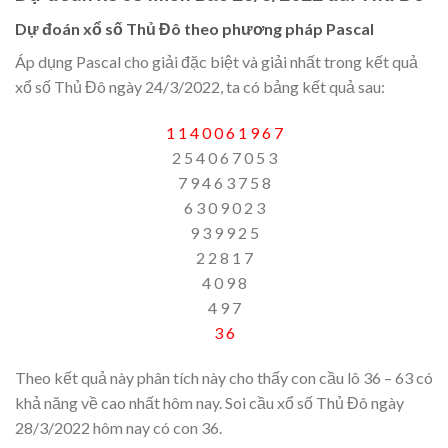
Dự đoán xổ số Thủ Đô theo phương pháp Pascal
Áp dụng Pascal cho giải đặc biệt và giải nhất trong kết quả
xổ số Thủ Đô ngày 24/3/2022, ta có bảng kết quả sau:
1 1 4 0 0 6 1 9 6 7
2 5 4 0 6 7 0 5 3
7 9 4 6 3 7 5 8
6 3 0 9 0 2 3
9 3 9 9 2 5
2 2 8 1 7
4 0 9 8
4 9 7
3 6
Theo kết quả này phân tích này cho thấy con cầu lô 36 – 63 có
khả năng về cao nhất hôm nay. Soi cầu xổ số Thủ Đô ngày
28/3/2022 hôm nay có con 36.