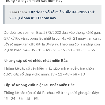
Thống kê lô gan miền Bắc hôm nay
Xem thêm :
Dự đoán xổ số miền Bắc 8-8-2022 thứ
2 – Dự đoán XSTD hôm nay
Dự đoán xổ số miền Bắc 28/3/2022 dựa vào thống kê lô gan.
Giữ kỷ lục vắng bóng lâu nhất là con 45 với 21 ngày gan cùng
với số ngày gan cực đại là 34 ngày. Theo sau đó là những con
lô gan khác: 24 – 86 – 15 – 49 – 95 – 16 – 21 – 30 – 35 – 56.
Những cặp số về nhiều nhất miền Bắc
Thống kê cặp số về nhiều nhất giúp anh em dễ dàng chọn
được cặp số ưng ý cho mình: 18 – 12 – 48 – 68 – 13.
Cặp số không xuất hiện lâu nhất miền Bắc
Thống kê các cặp số đã lâu chưa về trong thời gian gần đây:
45 – 24 – 86 – 15 – 95.