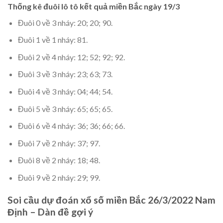
Thống kê đuôi lô tô kết quả miền Bắc ngày 19/3
Đuôi 0 về 3 nháy: 20; 20; 90.
Đuôi 1 về 1 nháy: 81.
Đuôi 2 về 4 nháy: 12; 52; 92; 92.
Đuôi 3 về 3 nháy: 23; 63; 73.
Đuôi 4 về 3 nháy: 04; 44; 54.
Đuôi 5 về 3 nháy: 65; 65; 65.
Đuôi 6 về 4 nháy: 36; 36; 66; 66.
Đuôi 7 về 2 nháy: 37; 97.
Đuôi 8 về 2 nháy: 18; 48.
Đuôi 9 về 2 nháy: 29; 99.
Soi cầu dự đoán xổ số miền Bắc 26/3/2022 Nam
Định – Dàn đề gợi ý