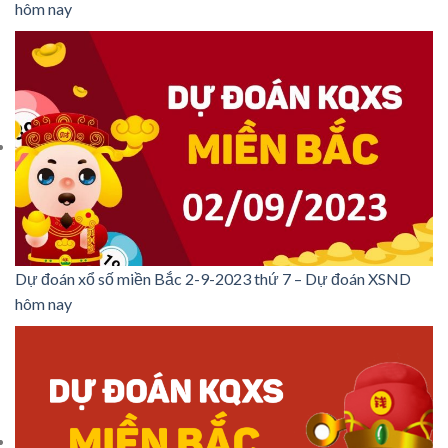
hôm nay
Dự đoán xổ số miền Bắc 2-9-2023 thứ 7 – Dự đoán XSND
hôm nay