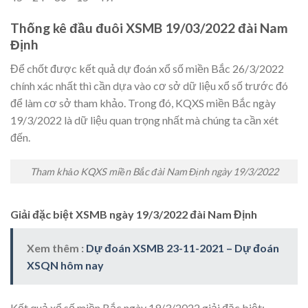
Thống kê đầu đuôi XSMB 19/03/2022 đài Nam
Định
Để chốt được kết quả dự đoán xổ số miền Bắc 26/3/2022
chính xác nhất thì cần dựa vào cơ sở dữ liệu xổ số trước đó
để làm cơ sở tham khảo. Trong đó, KQXS miền Bắc ngày
19/3/2022 là dữ liệu quan trọng nhất mà chúng ta cần xét
đến.
Tham khảo KQXS miền Bắc đài Nam Định ngày 19/3/2022
Giải đặc biệt XSMB ngày 19/3/2022 đài Nam Định
Xem thêm :
Dự đoán XSMB 23-11-2021 – Dự đoán
XSQN hôm nay
Kết quả xổ số miền Bắc ngày 19/3/2022 giải đặc biệt: