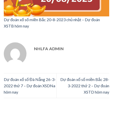
Dự đoán xổ số miền Bắc 20-8-2023 chủ nhật – Dự đoán
XSTB hôm nay
NHLFA ADMIN
Dự đoán xổ số Đà Nẵng 26-3-
Dự đoán xổ số miền Bắc 28-
2022 thứ 7 – Dự đoán XSDNa
3-2022 thứ 2 – Dự đoán
hôm nay
XSTD hôm nay