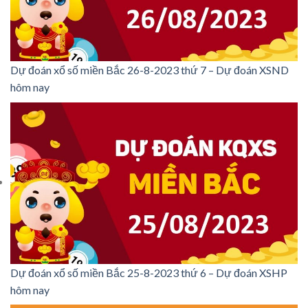
Dự đoán xổ số miền Bắc 26-8-2023 thứ 7 – Dự đoán XSND
hôm nay
Dự đoán xổ số miền Bắc 25-8-2023 thứ 6 – Dự đoán XSHP
hôm nay