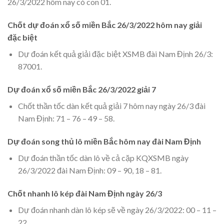
26/3/2022 hôm nay có con 01.
Chốt dự đoán xổ số miền Bắc 26/3/2022 hôm nay giải
đặc biệt
Dự đoán kết quả giải đặc biệt XSMB đài Nam Định 26/3:
87001.
Dự đoán xổ số miền Bắc 26/3/2022 giải 7
Chốt thần tốc dàn kết quả giải 7 hôm nay ngày 26/3 đài
Nam Định: 71 – 76 – 49 – 58.
Dự đoán song thủ lô miền Bắc hôm nay đài Nam Định
Dự đoán thần tốc dàn lô về cả cặp KQXSMB ngày
26/3/2022 đài Nam Định: 09 – 90, 18 – 81.
Chốt nhanh lô kép đài Nam Định ngày 26/3
Dự đoán nhanh dàn lô kép sẽ về ngày 26/3/2022: 00 – 11 –
22.