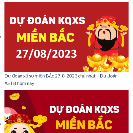
Dự đoán xổ số miền Bắc 27-8-2023 chủ nhật – Dự đoán
XSTB hôm nay