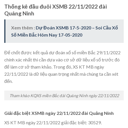
Thống kê đầu đuôi XSMB 22/11/2022 đài
Quảng Ninh
Xem thêm :
Dự Đoán XSMB 17-5-2020 – Soi Cầu Xổ
Số Miền Bắc Hôm Nay 17-05-2020
Để chốt được kết quả dự đoán xổ số miền Bắc 29/11/2022
chính xác nhất thì cần dựa vào cơ sở dữ liệu xổ số trước đó
để làm cơ sở tham khảo. Trong đó, XS KT MB ngày
22/11/2022 là dữ liệu quan trọng nhất mà chúng ta cần xét
đến.
Tham khảo KQXS miền Bắc đài Quảng Ninh ngày 22/11/2022
Giải đặc biệt XSMB ngày 22/11/2022 đài Quảng Ninh
XS KT MB ngày 22/11/2022 giải đặc biệt: 30529.