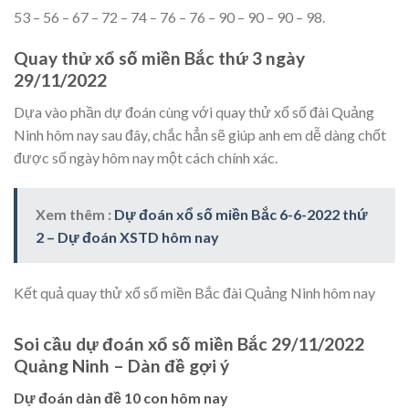
53 – 56 – 67 – 72 – 74 – 76 – 76 – 90 – 90 – 90 – 98.
Quay thử xổ số miền Bắc thứ 3 ngày
29/11/2022
Dựa vào phần dự đoán cùng với quay thử xổ số đài Quảng
Ninh hôm nay sau đây, chắc hẳn sẽ giúp anh em dễ dàng chốt
được số ngày hôm nay một cách chính xác.
Xem thêm :
Dự đoán xổ số miền Bắc 6-6-2022 thứ
2 – Dự đoán XSTD hôm nay
Kết quả quay thử xổ số miền Bắc đài Quảng Ninh hôm nay
Soi cầu dự đoán xổ số miền Bắc 29/11/2022
Quảng Ninh – Dàn đề gợi ý
Dự đoán dàn đề 10 con hôm nay