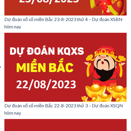
Dự đoán xổ số miền Bắc 23-8-2023 thứ 4 – Dự đoán XSBN
hôm nay
Dự đoán xổ số miền Bắc 22-8-2023 thứ 3 – Dự đoán XSQN
hôm nay