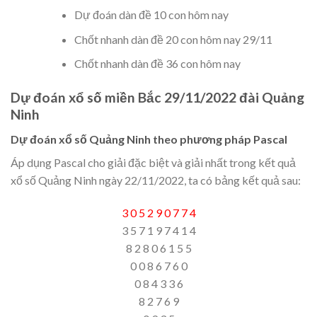
Dự đoán dàn đề 10 con hôm nay
Chốt nhanh dàn đề 20 con hôm nay 29/11
Chốt nhanh dàn đề 36 con hôm nay
Dự đoán xổ số miền Bắc 29/11/2022 đài Quảng
Ninh
Dự đoán xổ số Quảng Ninh theo phương pháp Pascal
Áp dụng Pascal cho giải đặc biệt và giải nhất trong kết quả
xổ số Quảng Ninh ngày 22/11/2022, ta có bảng kết quả sau:
3 0 5 2 9 0 7 7 4
3 5 7 1 9 7 4 1 4
8 2 8 0 6 1 5 5
0 0 8 6 7 6 0
0 8 4 3 3 6
8 2 7 6 9