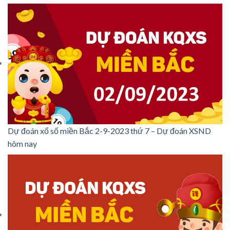
Dự đoán xổ số miền Bắc 2-9-2023 thứ 7 – Dự đoán XSND
hôm nay