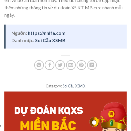
em về bờ an toàn hôm nay. Theo dõi chúng tôi để cập nhật
thêm những thông tin về dự đoán XS KT MB cực nhanh mỗi
ngày.
Nguồn:
https://nhlfa.com
Danh mục:
Soi Cầu XSMB
Category:
Soi Cầu XSMB
.