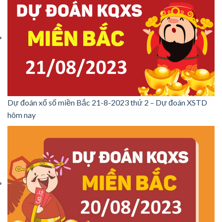
Dự đoán xổ số miền Bắc 21-8-2023 thứ 2 – Dự đoán XSTD
hôm nay