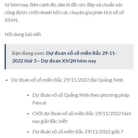
tư hôm nay. Bên cạnh đó, dàn lô đề cực đẹp và chuẩn xác
cũng được chốt nhanh bởi các chuyên gia phân tích xổ số
XSVN.
Nội dung bài viết
Bạn đang xem:
Dự đoán xổ số miền Bắc 29-11-
2022 thứ 3 – Dự đoán XSQN hôm nay
Dự đoán xổ số miền Bắc 29/11/2022 đài Quảng Ninh
Dự đoán xổ số Quảng Ninh theo phương pháp
Pascal
Chốt dự đoán xổ số miền Bắc 29/11/2022 hôm
nay giải đặc biệt
Dự đoán xổ số miền Bắc 29/11/2022 giải 7