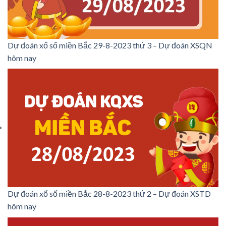
Dự đoán xổ số miền Bắc 29-8-2023 thứ 3 – Dự đoán XSQN
hôm nay
Dự đoán xổ số miền Bắc 28-8-2023 thứ 2 – Dự đoán XSTD
hôm nay