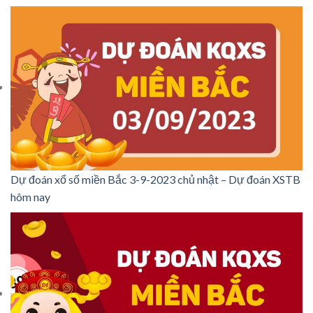
Dự đoán xổ số miền Bắc 3-9-2023 chủ nhật – Dự đoán XSTB
hôm nay