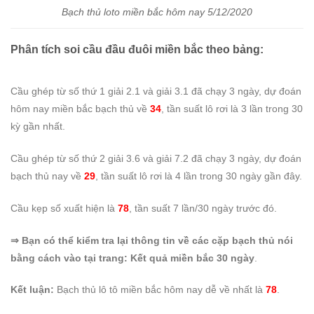
Bạch thủ loto miền bắc hôm nay 5/12/2020
Phân tích soi cầu đầu đuôi miền bắc theo bảng:
Cầu ghép từ số thứ 1 giải 2.1 và giải 3.1 đã chạy 3 ngày, dự đoán
hôm nay miền bắc bạch thủ về
34
, tần suất lô rơi là 3 lần trong 30
kỳ gần nhất.
Cầu ghép từ số thứ 2 giải 3.6 và giải 7.2 đã chạy 3 ngày, dự đoán
bạch thủ nay về
29
, tần suất lô rơi là 4 lần trong 30 ngày gần đây.
Cầu kẹp số xuất hiện là
78
, tần suất 7 lần/30 ngày trước đó.
⇒ Bạn có thể kiểm tra lại thông tin về các cặp bạch thủ nói
bằng cách vào tại trang: Kết quả miền bắc 30 ngày
.
Kết luận:
Bạch thủ lô tô miền bắc hôm nay dễ về nhất là
78
.