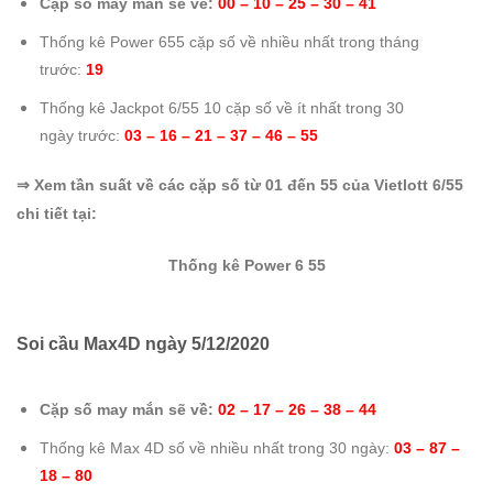
Cặp số may mắn sẽ về:
00 – 10 – 25 – 30 – 41
Thống kê Power 655 cặp số về nhiều nhất trong tháng
trước:
19
Thống kê Jackpot 6/55 10 cặp số về ít nhất trong 30
ngày trước:
03 – 16 – 21 – 37 – 46 – 55
⇒ Xem tần suất về các cặp số từ 01 đến 55 của Vietlott 6/55
chi tiết tại:
Thống kê Power 6 55
Soi cầu Max4D ngày 5/12/2020
Cặp số may mắn sẽ về:
02 – 17 – 26 – 38 – 44
Thống kê Max 4D số về nhiều nhất trong 30 ngày:
03 – 87 –
18 – 80