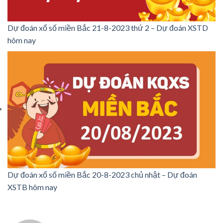
Dự đoán xổ số miền Bắc 21-8-2023 thứ 2 – Dự đoán XSTD
hôm nay
Dự đoán xổ số miền Bắc 20-8-2023 chủ nhật – Dự đoán
XSTB hôm nay