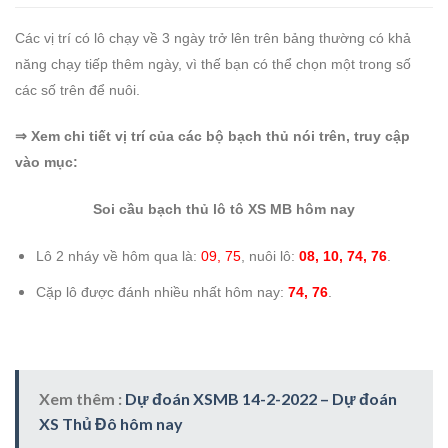
Các vị trí có lô chạy về 3 ngày trở lên trên bảng thường có khả
năng chạy tiếp thêm ngày, vì thế bạn có thể chọn một trong số
các số trên để nuôi.
⇒ Xem chi tiết vị trí của các bộ bạch thủ nói trên, truy cập
vào mục:
Soi cầu bạch thủ lô tô XS MB hôm nay
Lô 2 nháy về hôm qua là:
09, 75
, nuôi lô:
08, 10, 74, 76
.
Cặp lô được đánh nhiều nhất hôm nay:
74, 76
.
Xem thêm :
Dự đoán XSMB 14-2-2022 – Dự đoán
XS Thủ Đô hôm nay