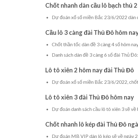
Chốt nhanh dàn cầu lô bạch thủ 
Dự đoán xổ số miền Bắc 23/6/2022 dàn cầ
Cầu lô 3 càng đài Thủ Đô hôm na
Chốt thần tốc dàn đề 3 càng 4 số hôm nay
Danh sách dàn đề 3 càng 6 số đài Thủ Đô:
Lô tô xiên 2 hôm nay đài Thủ Đô
Dự đoán xổ số miền Bắc 23/6/2022, chốt t
Lô tô xiên 3 đài Thủ Đô hôm nay
Dự đoán danh sách cầu lô tô xiên 3 sẽ về 
Chốt nhanh lô kép đài Thủ Đô ng
Dự đoán MB VIP dàn lô kép sẽ về ngày 2