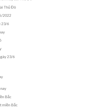
ài Thủ Đô
/6/2022
ủ 23/6
nay
ô
y
ngày 23/6
ay
 nay
iền Bắc
ất miền Bắc