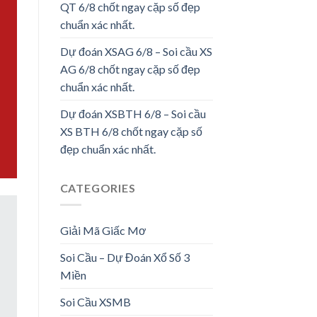
QT 6/8 chốt ngay cặp số đẹp
chuẩn xác nhất.
Dự đoán XSAG 6/8 – Soi cầu XS
AG 6/8 chốt ngay cặp số đẹp
chuẩn xác nhất.
Dự đoán XSBTH 6/8 – Soi cầu
XS BTH 6/8 chốt ngay cặp số
đẹp chuẩn xác nhất.
CATEGORIES
Giải Mã Giấc Mơ
Soi Cầu – Dự Đoán Xổ Số 3
Miền
Soi Cầu XSMB