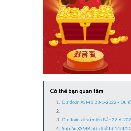
Có thể bạn quan tâm
Dự đoán XSMB 23-1-2022 – Dự đ
Dự đoán xổ số miền Bắc 22-6-202
Soi cầu XSMB bữa thứ tư 14/4/20