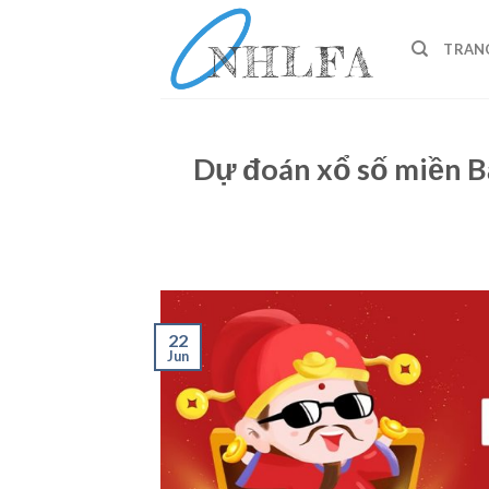
Skip
to
TRAN
content
Dự đoán xổ số miền B
22
Jun