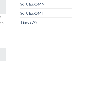
Soi Cầu XSMN
Soi Cầu XSMT
h
Tinycat99
ích