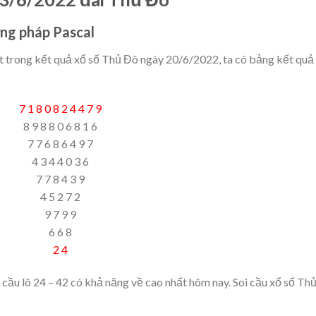
ng pháp Pascal
ất trong kết quả xổ số Thủ Đô ngày 20/6/2022, ta có bảng kết quả
7 1 8 0 8 2 4 4 7 9
8 9 8 8 0 6 8 1 6
7 7 6 8 6 4 9 7
4 3 4 4 0 3 6
7 7 8 4 3 9
4 5 2 7 2
9 7 9 9
6 6 8
2 4
 cầu lô 24 – 42 có khả năng về cao nhất hôm nay. Soi cầu xổ số Th