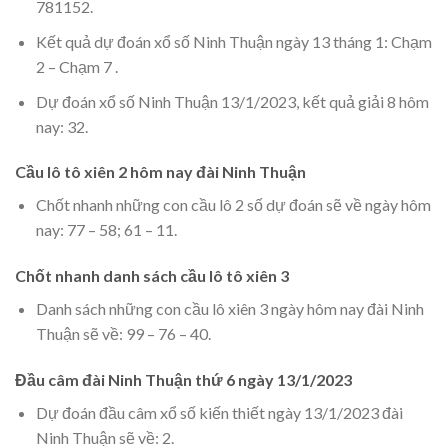
781152.
Kết quả dự đoán xổ số Ninh Thuận ngày 13 tháng 1: Chạm
2 – Chạm 7 .
Dự đoán xổ số Ninh Thuận 13/1/2023, kết quả giải 8 hôm
nay: 32.
Cầu lô tô xiên 2 hôm nay đài Ninh Thuận
Chốt nhanh những con cầu lô 2 số dự đoán sẽ về ngày hôm
nay: 77 – 58; 61 – 11.
Chốt nhanh danh sách cầu lô tô xiên 3
Danh sách những con cầu lô xiên 3 ngày hôm nay đài Ninh
Thuận sẽ về: 99 – 76 – 40.
Đầu câm đài Ninh Thuận thứ 6 ngày 13/1/2023
Dự đoán đầu câm xổ số kiến thiết ngày 13/1/2023 đài
Ninh Thuận sẽ về: 2.