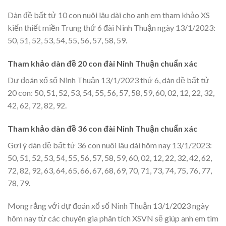
Dàn đề bất tử 10 con nuôi lâu dài cho anh em tham khảo XS
kiến thiết miền Trung thứ 6 đài Ninh Thuận ngày 13/1/2023:
50, 51, 52, 53, 54, 55, 56, 57, 58, 59.
Tham khảo dàn đề 20 con đài Ninh Thuận chuẩn xác
Dự đoán xổ số Ninh Thuận 13/1/2023 thứ 6, dàn đề bất tử
20 con: 50, 51, 52, 53, 54, 55, 56, 57, 58, 59, 60, 02, 12, 22, 32,
42, 62, 72, 82, 92.
Tham khảo dàn đề 36 con đài Ninh Thuận chuẩn xác
Gợi ý dàn đề bất tử 36 con nuôi lâu dài hôm nay 13/1/2023:
50, 51, 52, 53, 54, 55, 56, 57, 58, 59, 60, 02, 12, 22, 32, 42, 62,
72, 82, 92, 63, 64, 65, 66, 67, 68, 69, 70, 71, 73, 74, 75, 76, 77,
78, 79.
Mong rằng với dự đoán xổ số Ninh Thuận 13/1/2023 ngày
hôm nay từ các chuyên gia phân tích XSVN sẽ giúp anh em tìm