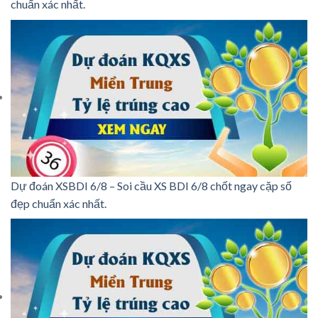
chuẩn xác nhất.
Dự đoán XSBDI 6/8 – Soi cầu XS BDI 6/8 chốt ngay cặp số
đẹp chuẩn xác nhất.