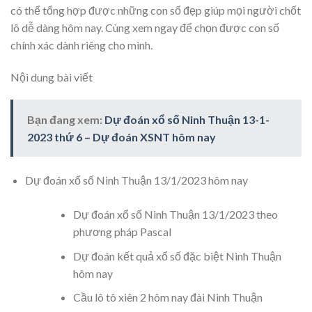
có thể tổng hợp được những con số đẹp giúp mọi người chốt
lô dễ dàng hôm nay. Cùng xem ngay để chọn được con số
chính xác dành riêng cho mình.
Nội dung bài viết
Bạn đang xem:
Dự đoán xổ số Ninh Thuận 13-1-
2023 thứ 6 – Dự đoán XSNT hôm nay
Dự đoán xổ số Ninh Thuận 13/1/2023 hôm nay
Dự đoán xổ số Ninh Thuận 13/1/2023 theo
phương pháp Pascal
Dự đoán kết quả xổ số đặc biệt Ninh Thuận
hôm nay
Cầu lô tô xiên 2 hôm nay đài Ninh Thuận