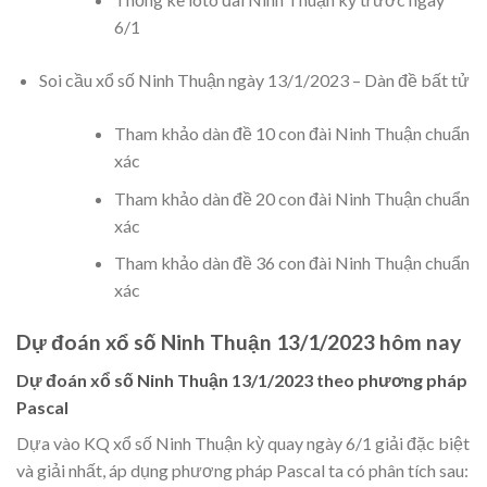
6/1
Soi cầu xổ số Ninh Thuận ngày 13/1/2023 – Dàn đề bất tử
Tham khảo dàn đề 10 con đài Ninh Thuận chuẩn
xác
Tham khảo dàn đề 20 con đài Ninh Thuận chuẩn
xác
Tham khảo dàn đề 36 con đài Ninh Thuận chuẩn
xác
Dự đoán xổ số Ninh Thuận 13/1/2023 hôm nay
Dự đoán xổ số Ninh Thuận 13/1/2023 theo phương pháp
Pascal
Dựa vào KQ xổ số Ninh Thuận kỳ quay ngày 6/1 giải đặc biệt
và giải nhất, áp dụng phương pháp Pascal ta có phân tích sau: