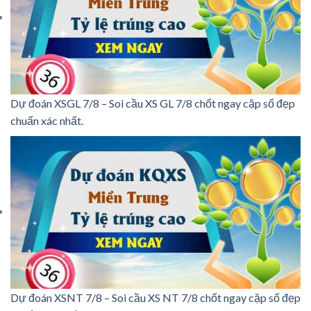
Dự đoán XSGL 7/8 – Soi cầu XS GL 7/8 chốt ngay cặp số đẹp
chuẩn xác nhất.
Dự đoán XSNT 7/8 – Soi cầu XS NT 7/8 chốt ngay cặp số đẹp