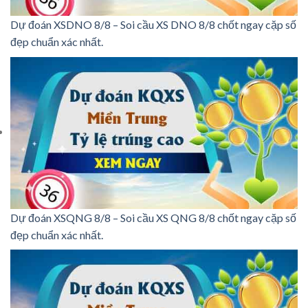
Dự đoán XSDNO 8/8 – Soi cầu XS DNO 8/8 chốt ngay cặp số
đẹp chuẩn xác nhất.
Dự đoán XSQNG 8/8 – Soi cầu XS QNG 8/8 chốt ngay cặp số
đẹp chuẩn xác nhất.