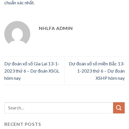
chuẩn xác nhất.
NHLFA ADMIN
Dự đoán xổ số Gia Lai 13-1-
Dự đoán xổ số miền Bắc 13-
2023 thứ 6 – Dự đoán XSGL
1-2023 thứ 6 – Dự đoán
hôm nay
XSHP hôm nay
RECENT POSTS