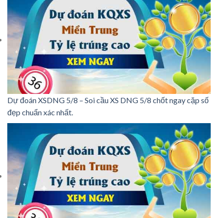
Dự đoán XSDNG 5/8 – Soi cầu XS DNG 5/8 chốt ngay cặp số
đẹp chuẩn xác nhất.