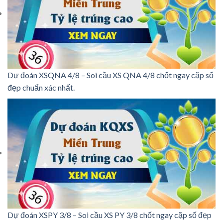
Dự đoán XSQNA 4/8 – Soi cầu XS QNA 4/8 chốt ngay cặp số
đẹp chuẩn xác nhất.
Dự đoán XSPY 3/8 – Soi cầu XS PY 3/8 chốt ngay cặp số đẹp