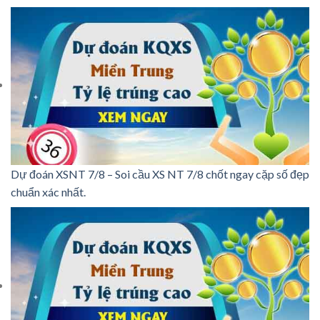
Dự đoán XSNT 7/8 – Soi cầu XS NT 7/8 chốt ngay cặp số đẹp
chuẩn xác nhất.