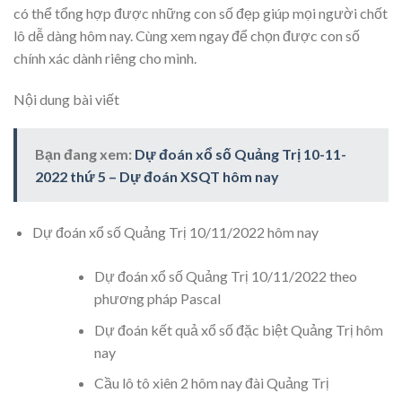
có thể tổng hợp được những con số đẹp giúp mọi người chốt
lô dễ dàng hôm nay. Cùng xem ngay để chọn được con số
chính xác dành riêng cho mình.
Nội dung bài viết
Bạn đang xem:
Dự đoán xổ số Quảng Trị 10-11-
2022 thứ 5 – Dự đoán XSQT hôm nay
Dự đoán xổ số Quảng Trị 10/11/2022 hôm nay
Dự đoán xổ số Quảng Trị 10/11/2022 theo
phương pháp Pascal
Dự đoán kết quả xổ số đặc biệt Quảng Trị hôm
nay
Cầu lô tô xiên 2 hôm nay đài Quảng Trị