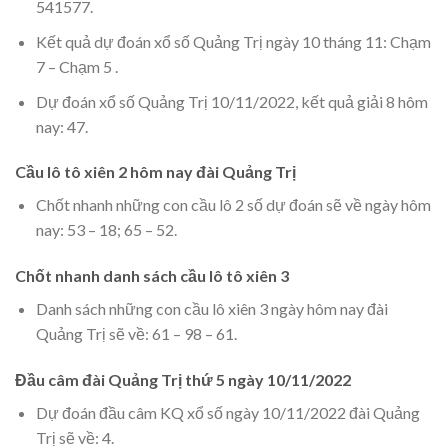
541577.
Kết quả dự đoán xổ số Quảng Trị ngày 10 tháng 11: Chạm
7 – Chạm 5 .
Dự đoán xổ số Quảng Trị 10/11/2022, kết quả giải 8 hôm
nay: 47.
Cầu lô tô xiên 2 hôm nay đài Quảng Trị
Chốt nhanh những con cầu lô 2 số dự đoán sẽ về ngày hôm
nay: 53 – 18; 65 – 52.
Chốt nhanh danh sách cầu lô tô xiên 3
Danh sách những con cầu lô xiên 3 ngày hôm nay đài
Quảng Trị sẽ về: 61 – 98 – 61.
Đầu câm đài Quảng Trị thứ 5 ngày 10/11/2022
Dự đoán đầu câm KQ xổ số ngày 10/11/2022 đài Quảng
Trị sẽ về: 4.