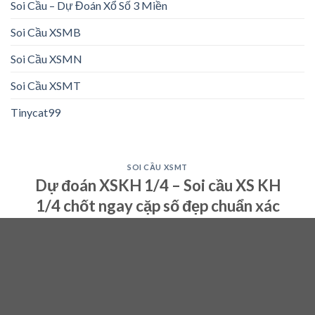
Soi Cầu – Dự Đoán Xổ Số 3 Miền
Soi Cầu XSMB
Soi Cầu XSMN
Soi Cầu XSMT
Tinycat99
SOI CẦU XSMT
Dự đoán XSKH 1/4 – Soi cầu XS KH
1/4 chốt ngay cặp số đẹp chuẩn xác
nhất.
31
Mar