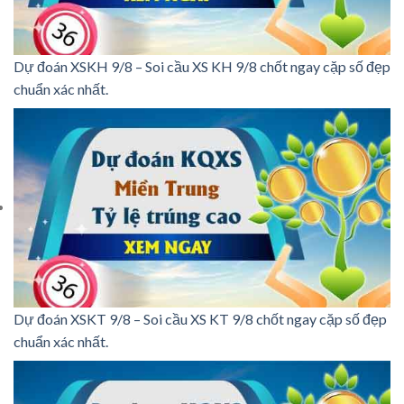
Dự đoán XSKH 9/8 – Soi cầu XS KH 9/8 chốt ngay cặp số đẹp
chuẩn xác nhất.
Dự đoán XSKT 9/8 – Soi cầu XS KT 9/8 chốt ngay cặp số đẹp
chuẩn xác nhất.