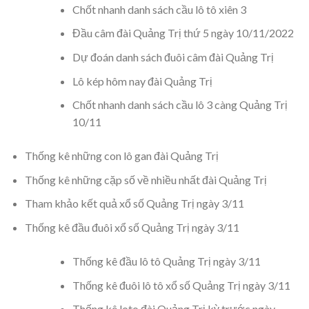
Chốt nhanh danh sách cầu lô tô xiên 3
Đầu câm đài Quảng Trị thứ 5 ngày 10/11/2022
Dự đoán danh sách đuôi câm đài Quảng Trị
Lô kép hôm nay đài Quảng Trị
Chốt nhanh danh sách cầu lô 3 càng Quảng Trị
10/11
Thống kê những con lô gan đài Quảng Trị
Thống kê những cặp số về nhiều nhất đài Quảng Trị
Tham khảo kết quả xổ số Quảng Trị ngày 3/11
Thống kê đầu đuôi xổ số Quảng Trị ngày 3/11
Thống kê đầu lô tô Quảng Trị ngày 3/11
Thống kê đuôi lô tô xổ số Quảng Trị ngày 3/11
Thống kê loto đài Quảng Trị kỳ trước ngày