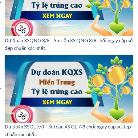
Dự đoán XSQNG 8/8 – Soi cầu XS QNG 8/8 chốt ngay cặp số
đẹp chuẩn xác nhất.
Dự đoán XSGL 7/8 – Soi cầu XS GL 7/8 chốt ngay cặp số đẹp
chuẩn xác nhất.