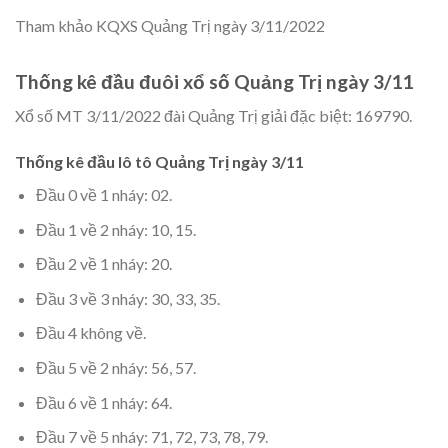
Tham khảo KQXS Quảng Trị ngày 3/11/2022
Thống kê đầu đuôi xổ số Quảng Trị ngày 3/11
Xổ số MT 3/11/2022 đài Quảng Trị giải đặc biệt: 169790.
Thống kê đầu lô tô Quảng Trị ngày 3/11
Đầu 0 về 1 nháy: 02.
Đầu 1 về 2 nháy: 10, 15.
Đầu 2 về 1 nháy: 20.
Đầu 3 về 3 nháy: 30, 33, 35.
Đầu 4 không về.
Đầu 5 về 2 nháy: 56, 57.
Đầu 6 về 1 nháy: 64.
Đầu 7 về 5 nháy: 71, 72, 73, 78, 79.