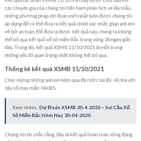
các chuyên gia của chúng tôi tiến hành phân tích và lấy mẫu,
những phương pháp dự đoán mới nhất luôn được chúng tôi
áp dụng để có thể đưa ra kết quả chính xác nhất, giúp anh em
về bờ an toàn. Để đưa ra được kết quả này, chúng ta không
thể bỏ qua kết quả xổ số miền Bắc trong vòng 30 ngày gần
đây. Trong đó, kết quả XSMB 11/10/2021 là một trong
những yếu tố quan trọng nhất không thể bỏ qua.
Thống kê kết quả XSMB 11/10/2021
Chúc mừng những anh em hôm qua đã rước tài lộc về nhà với
dãy số may mắn: 06085.
Xem thêm :
Dự Đoán XSMB 30-4-2020 – Soi Cầu Xổ
Số Miền Bắc Hôm Nay 30-04-2020
Chúng tôi tin chắc rằng, đây là kết quả hoàn toàn xứng đáng