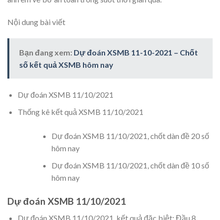
Nội dung bài viết
Bạn đang xem:
Dự đoán XSMB 11-10-2021 – Chốt
số kết quả XSMB hôm nay
Dự đoán XSMB 11/10/2021
Thống kê kết quả XSMB 11/10/2021
Dự đoán XSMB 11/10/2021, chốt dàn đề 20 số
hôm nay
Dự đoán XSMB 11/10/2021, chốt dàn đề 10 số
hôm nay
Dự đoán XSMB 11/10/2021
Dự đoán XSMB 11/10/2021, kết quả đặc biệt: Đầu 8,