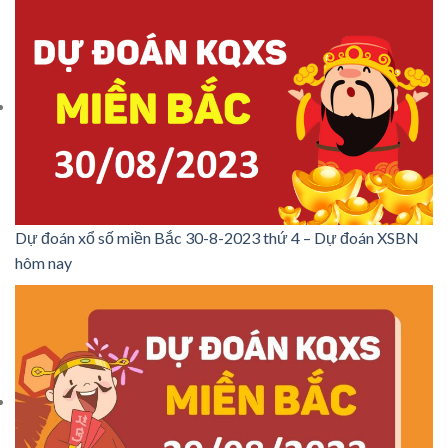
Dự đoán xổ số miền Bắc 30-8-2023 thứ 4 – Dự đoán XSBN
hôm nay