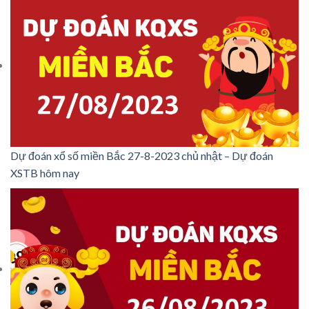
Dự đoán xổ số miền Bắc 27-8-2023 chủ nhật – Dự đoán
XSTB hôm nay