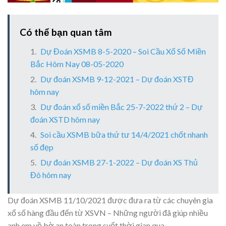
Có thể bạn quan tâm
Dự Đoán XSMB 8-5-2020 – Soi Cầu Xổ Số Miền
Bắc Hôm Nay 08-05-2020
Dự đoán XSMB 9-12-2021 – Dự đoán XSTĐ
hôm nay
Dự đoán xổ số miền Bắc 25-7-2022 thứ 2 – Dự
đoán XSTD hôm nay
Soi cầu XSMB bữa thứ tư 14/4/2021 chốt nhanh
số đẹp
Dự đoán XSMB 27-1-2022 – Dự đoán XS Thủ
Đô hôm nay
Dự đoán XSMB 11/10/2021 được đưa ra từ các chuyên gia
xổ số hàng đầu đến từ XSVN – Những người đã giúp nhiều
anh em về bờ an toàn trong suốt thời gian qua.