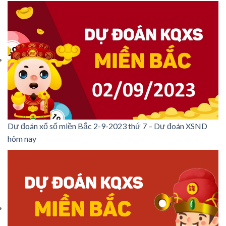
Dự đoán xổ số miền Bắc 2-9-2023 thứ 7 – Dự đoán XSND
hôm nay