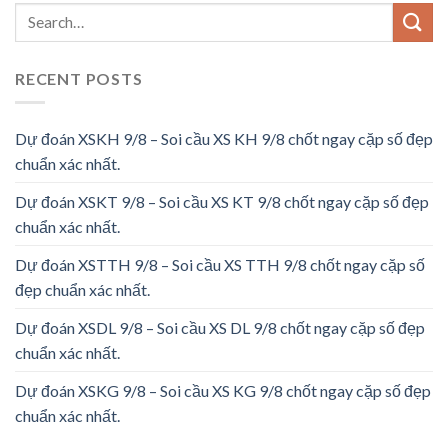
RECENT POSTS
Dự đoán XSKH 9/8 – Soi cầu XS KH 9/8 chốt ngay cặp số đẹp
chuẩn xác nhất.
Dự đoán XSKT 9/8 – Soi cầu XS KT 9/8 chốt ngay cặp số đẹp
chuẩn xác nhất.
Dự đoán XSTTH 9/8 – Soi cầu XS TTH 9/8 chốt ngay cặp số
đẹp chuẩn xác nhất.
Dự đoán XSDL 9/8 – Soi cầu XS DL 9/8 chốt ngay cặp số đẹp
chuẩn xác nhất.
Dự đoán XSKG 9/8 – Soi cầu XS KG 9/8 chốt ngay cặp số đẹp
chuẩn xác nhất.