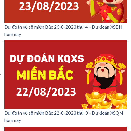
Dự đoán xổ số miền Bắc 23-8-2023 thứ 4 – Dự đoán XSBN
hôm nay
Dự đoán xổ số miền Bắc 22-8-2023 thứ 3 – Dự đoán XSQN
hôm nay