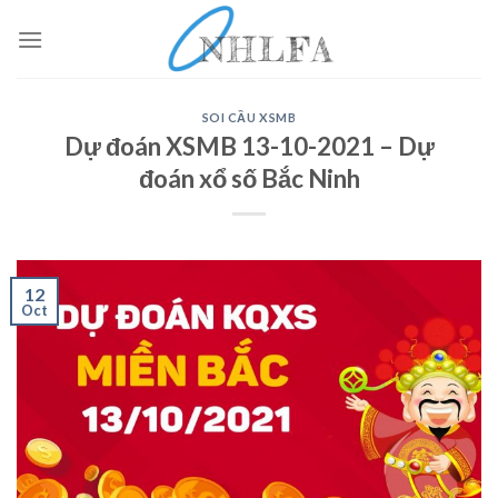
Skip
to
content
SOI CẦU XSMB
Dự đoán XSMB 13-10-2021 – Dự
đoán xổ số Bắc Ninh
12
Oct