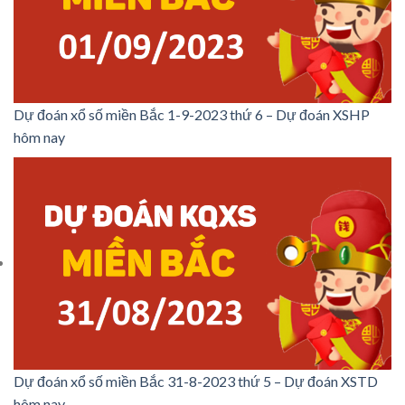
Dự đoán xổ số miền Bắc 1-9-2023 thứ 6 – Dự đoán XSHP
hôm nay
Dự đoán xổ số miền Bắc 31-8-2023 thứ 5 – Dự đoán XSTD
hôm nay