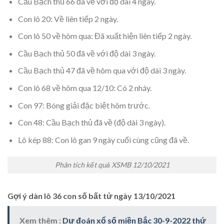
Cầu Bạch thủ 66 đã về với độ dài 4 ngày.
Con lô 20: Về liên tiếp 2 ngày.
Con lô 50 về hôm qua: Đã xuất hiện liên tiếp 2 ngày.
Cầu Bạch thủ 50 đã về với độ dài 3 ngày.
Cầu Bạch thủ 47 đã về hôm qua với độ dài 3 ngày.
Con lô 68 về hôm qua 12/10: Có 2 nháy.
Con 97: Bóng giải đặc biệt hôm trước.
Con 48: Cầu Bạch thủ đã về (độ dài 3 ngày).
Lô kép 88: Con lô gan 9 ngày cuối cùng cũng đã về.
Phân tích kết quả XSMB 12/10/2021
Gợi ý dàn lô 36 con số bất tử ngày 13/10/2021
Xem thêm :
Dự đoán xổ số miền Bắc 30-9-2022 thứ