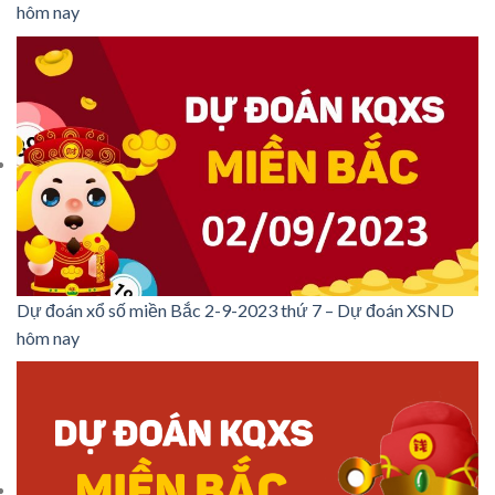
hôm nay
Dự đoán xổ số miền Bắc 2-9-2023 thứ 7 – Dự đoán XSND
hôm nay