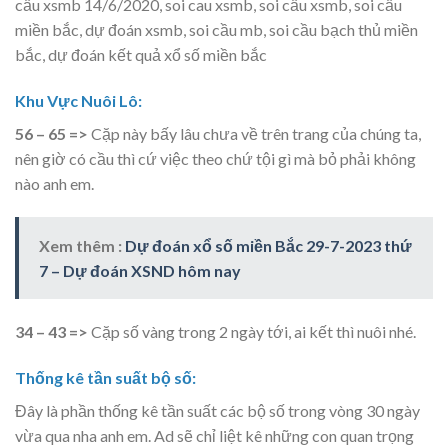
Khu Vực Nuôi Lô:
56 – 65 =>
Cặp này bấy lâu chưa về trên trang của chúng ta,
nên giờ có cầu thì cứ việc theo chứ tội gì mà bỏ phải không
nào anh em.
Xem thêm :
Dự đoán xổ số miền Bắc 29-7-2023 thứ
7 – Dự đoán XSND hôm nay
34 – 43 =>
Cặp số vàng trong 2 ngày tới, ai kết thì nuôi nhé.
Thống kê tần suất bộ số:
Đây là phần thống kê tần suất các bộ số trong vòng 30 ngày
vừa qua nha anh em. Ad sẽ chỉ liệt kê những con quan trọng