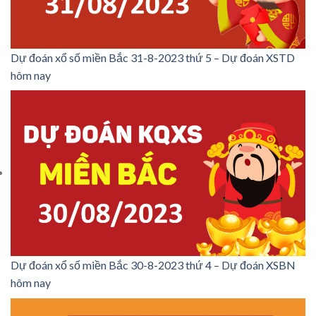
Dự đoán xổ số miền Bắc 31-8-2023 thứ 5 – Dự đoán XSTD
hôm nay
Dự đoán xổ số miền Bắc 30-8-2023 thứ 4 – Dự đoán XSBN
hôm nay