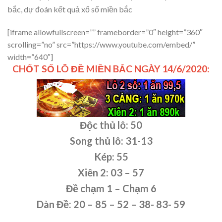
[iframe allowfullscreen=”” frameborder=”0″ height=”360″
scrolling=”no” src=”https://www.youtube.com/embed/”
width=”640″]
CHỐT SỐ LÔ ĐỀ MIỀN BẮC NGÀY 14/6/2020:
Độc thủ lô: 50
Song thủ lô: 31-13
Kép: 55
Xiên 2: 03 – 57
Đề chạm 1 – Chạm 6
Dàn Đề: 20 – 85 – 52 – 38- 83- 59