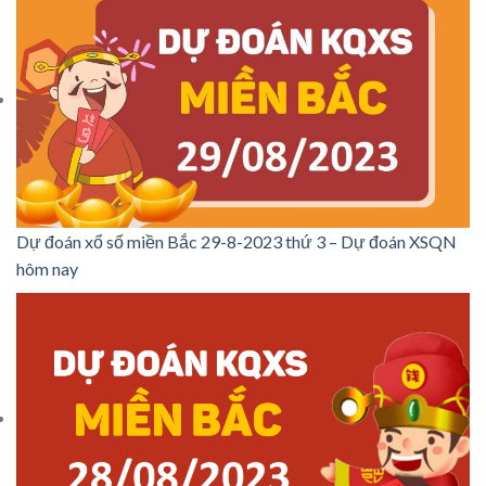
Dự đoán xổ số miền Bắc 29-8-2023 thứ 3 – Dự đoán XSQN
hôm nay