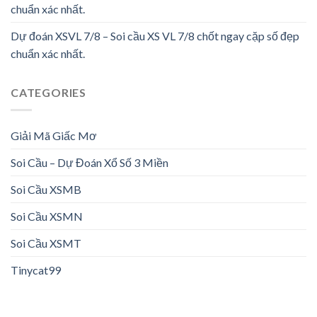
chuẩn xác nhất.
Dự đoán XSVL 7/8 – Soi cầu XS VL 7/8 chốt ngay cặp số đẹp
chuẩn xác nhất.
CATEGORIES
Giải Mã Giấc Mơ
Soi Cầu – Dự Đoán Xổ Số 3 Miền
Soi Cầu XSMB
Soi Cầu XSMN
Soi Cầu XSMT
Tinycat99