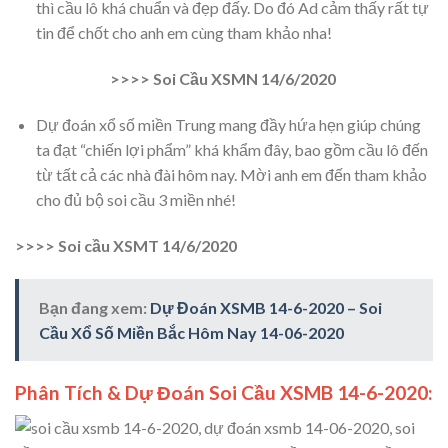
thì cầu lô khá chuẩn và đẹp đấy. Do đó Ad cảm thấy rất tự
tin để chốt cho anh em cùng tham khảo nha!
>>>> Soi Cầu XSMN 14/6/2020
Dự đoán xổ số miền Trung
mang đầy hứa hẹn giúp chúng
ta đạt “chiến lợi phẩm” khá khẩm đây, bao gồm cầu lô đến
từ tất cả các nhà đài hôm nay. Mời anh em đến tham khảo
cho đủ bộ soi cầu 3 miền nhé!
>>>> Soi cầu XSMT 14/6/2020
Bạn đang xem:
Dự Đoán XSMB 14-6-2020 – Soi
Cầu Xổ Số Miền Bắc Hôm Nay 14-06-2020
Phân Tích & Dự Đoán Soi Cầu XSMB 14-6-2020: