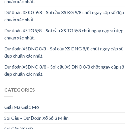
chuẩn xác nhất.
Dự đoán XSKG 9/8 – Soi cầu XS KG 9/8 chốt ngay cặp số đẹp
chuẩn xác nhất.
Dự đoán XSTG 9/8 – Soi cầu XS TG 9/8 chốt ngay cặp số đẹp
chuẩn xác nhất.
Dự đoán XSDNG 8/8 – Soi cầu XS DNG 8/8 chốt ngay cặp số
đẹp chuẩn xác nhất.
Dự đoán XSDNO 8/8 – Soi cầu XS DNO 8/8 chốt ngay cặp số
đẹp chuẩn xác nhất.
CATEGORIES
Giải Mã Giấc Mơ
Soi Cầu – Dự Đoán Xổ Số 3 Miền
Soi Cầu XSMB