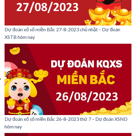
Dự đoán xổ số miền Bắc 27-8-2023 chủ nhật – Dự đoán
XSTB hôm nay
Dự đoán xổ số miền Bắc 26-8-2023 thứ 7 – Dự đoán XSND
hôm nay