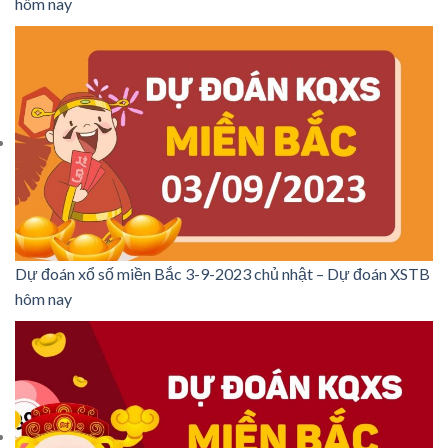
hôm nay
Dự đoán xổ số miền Bắc 3-9-2023 chủ nhật – Dự đoán XSTB
hôm nay