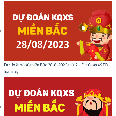
Dự đoán xổ số miền Bắc 28-8-2023 thứ 2 – Dự đoán XSTD
hôm nay