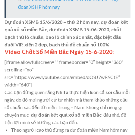
đoán XSHP hôm nay
Dự đoán XSMB 15/6/2020 – thứ 2 hôm nay, dự đoán kết
quả xổ số miền Bắc, dự đoán XSMB 15-06-2020, chốt
bạch thủ lô chuẩn, bao lô chính xác nhất, đặc biệt đầu
đuôi VIP, xiên 2 đẹp, bạch thủ đề chuẩn nổ 100%
Video Chốt Số Miền Bắc Ngày 15-6-2020:
[iframe allowfullscreen=”” frameborder=”0″ height=”360″
scrolling=”no”
src=”https://www.youtube.com/embed/dO8J7wR9CtE”
width=”640″]
Các bạn đừng quên rằng
Nhlfa
thực hiện luôn cả
soi cầu
mỗi
ngày, do đó mọi người cứ tự nhiên mà tham khảo những cầu
số chuẩn xác đến từ miền Trung – Nam, không chỉ riêng gì
chuyên mục
dự đoán kết quả xổ số miền Bắc
đâu nhé, để
tiện lợi mình sẽ hướng các bạn đến:
Theo người cao thủ đứng ra dự đoán miền Nam hôm nay