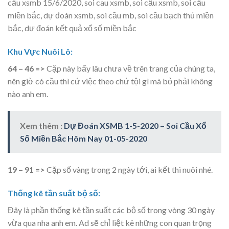
Khu Vực Nuôi Lô:
64 – 46 =>
Cặp này bấy lâu chưa về trên trang của chúng ta,
nên giờ có cầu thì cứ việc theo chứ tội gì mà bỏ phải không
nào anh em.
Xem thêm :
Dự Đoán XSMB 1-5-2020 – Soi Cầu Xổ
Số Miền Bắc Hôm Nay 01-05-2020
19 – 91 =>
Cặp số vàng trong 2 ngày tới, ai kết thì nuôi nhé.
Thống kê tần suất bộ số:
Đây là phần thống kê tần suất các bộ số trong vòng 30 ngày
vừa qua nha anh em. Ad sẽ chỉ liệt kê những con quan trọng