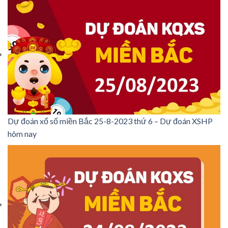
Dự đoán xổ số miền Bắc 25-8-2023 thứ 6 – Dự đoán XSHP
hôm nay