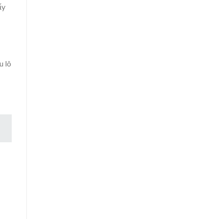
ấy
u lô