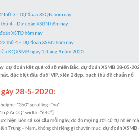
22 thứ 3 – Dự đoán XSQN hôm nay
 thứ 4 – Dự đoán XSBN hôm nay
đoán XSTĐ hôm nay
022 thứ 4 – Dự đoán XSBN hôm nay
i cầu KQXSMB ngày 1 tháng 9 năm 2020
y, dự đoán kết quả xổ số miền Bắc, dự đoán XSMB 28-05-202
nhất, đặc biệt đầu đuôi VIP, xiên 2 đẹp, bạch thủ đề chuẩn nổ
Ngày 28-5-2020:
 height=”360″ scrolling=”no”
1tq2Ac0Q” width=”640″]
ực hiện luôn cả
soi cầu
mỗi ngày, do đó mọi người cứ tự nhiên mà
iền Trung – Nam, không chỉ riêng gì chuyên mục
dự đoán XSMB