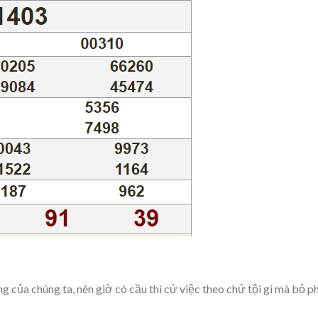
g của chúng ta, nên giờ có cầu thì cứ việc theo chứ tội gì mà bỏ p