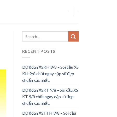
-
-
RECENT POSTS
Dự đoán XSKH 9/8 – Soi cầu XS
KH 9/8 chốt ngay cặp số đẹp
chuẩn xác nhất.
Dự đoán XSKT 9/8 – Soi cầu XS
KT 9/8 chốt ngay cặp số đẹp
chuẩn xác nhất.
Dự đoán XSTTH 9/8 – Soi cầu