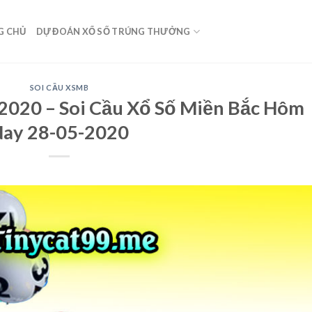
G CHỦ
DỰ ĐOÁN XỔ SỐ TRÚNG THƯỞNG
SOI CẦU XSMB
020 – Soi Cầu Xổ Số Miền Bắc Hôm
ay 28-05-2020