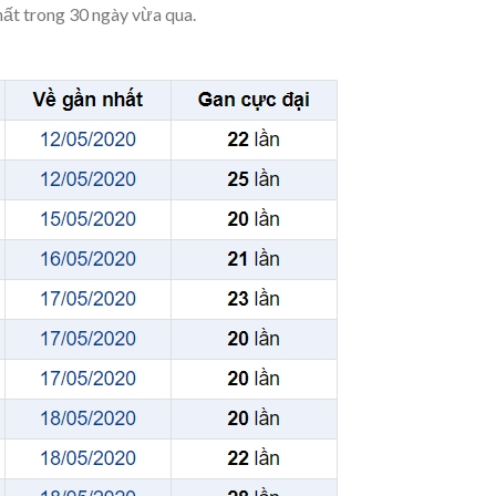
nhất trong 30 ngày vừa qua.