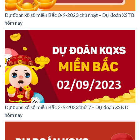
Dự đoán xổ số miền Bắc 3-9-2023 chủ nhật – Dự đoán XSTB
hôm nay
Dự đoán xổ số miền Bắc 2-9-2023 thứ 7 – Dự đoán XSND
hôm nay