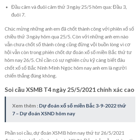
Đầu câm và đuôi câm thứ 3 ngày 25/5 hôm qua: Đầu 3,
đuôi 7.
Chúc mừng những anh em đã chốt thành công với phiên xổ số
chiều thứ 3 ngày hôm qua 25/5. Còn với những anh em nào
vẫn chưa chốt số thành công cũng đừng vội buồn lòng vì cơ
hội vẫn còn trong phiên chốt dự đoán xổ số miền Bắc thứ tư
hôm nay 26/5. Chỉ cần có sự nghiên cứu kỹ càng biết đâu
chốt xổ số Bắc Ninh Minh Ngọc hôm nay anh em là người
chiến thắng đúng không.
Soi cầu XSMB T4 ngày 25/5/2021 chính xác cao
Xem thêm :
Dự đoán xổ số miền Bắc 3-9-2022 thứ
7 – Dự đoán XSND hôm nay
Phần soi cầu, dự đoán XSMB hôm nay thứ tư 26/5/2021