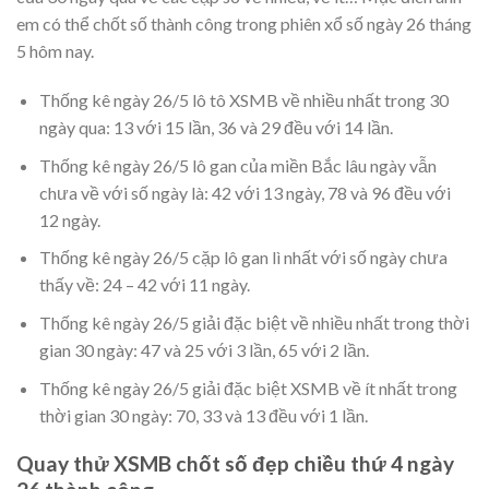
em có thể chốt số thành công trong phiên xổ số ngày 26 tháng
5 hôm nay.
Thống kê ngày 26/5 lô tô XSMB về nhiều nhất trong 30
ngày qua: 13 với 15 lần, 36 và 29 đều với 14 lần.
Thống kê ngày 26/5 lô gan của miền Bắc lâu ngày vẫn
chưa về với số ngày là: 42 với 13 ngày, 78 và 96 đều với
12 ngày.
Thống kê ngày 26/5 cặp lô gan lì nhất với số ngày chưa
thấy về: 24 – 42 với 11 ngày.
Thống kê ngày 26/5 giải đặc biệt về nhiều nhất trong thời
gian 30 ngày: 47 và 25 với 3 lần, 65 với 2 lần.
Thống kê ngày 26/5 giải đặc biệt XSMB về ít nhất trong
thời gian 30 ngày: 70, 33 và 13 đều với 1 lần.
Quay thử XSMB chốt số đẹp chiều thứ 4 ngày