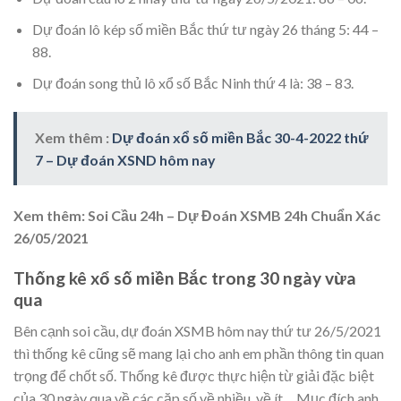
Dự đoán lô kép số miền Bắc thứ tư ngày 26 tháng 5: 44 –
88.
Dự đoán song thủ lô xổ số Bắc Ninh thứ 4 là: 38 – 83.
Xem thêm :
Dự đoán xổ số miền Bắc 30-4-2022 thứ
7 – Dự đoán XSND hôm nay
Xem thêm: Soi Cầu 24h – Dự Đoán XSMB 24h Chuẩn Xác
26/05/2021
Thống kê xổ số miền Bắc trong 30 ngày vừa
qua
Bên cạnh soi cầu, dự đoán XSMB hôm nay thứ tư 26/5/2021
thì thống kê cũng sẽ mang lại cho anh em phần thông tin quan
trọng để chốt số. Thống kê được thực hiện từ giải đặc biệt
của 30 ngày qua về các cặp số về nhiều, về ít… Mục đích anh