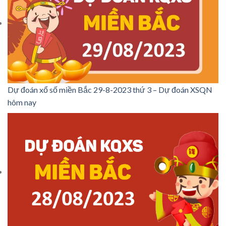
Dự đoán xổ số miền Bắc 29-8-2023 thứ 3 – Dự đoán XSQN
hôm nay