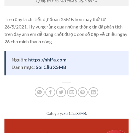
Quay thử XSMB chiều 26/5 thứ 4
Trên đây là chi tiết dự đoán XSMB hôm nay thứ tư
26/5/2021. Hy vọng rằng qua những thông tin đã phân tích
trên đây anh em dễ dàng chốt được con số đẹp về chiều ngày
26 cho mình thành công.
Nguồn:
https://nhlfa.com
Danh mục:
Soi Cầu XSMB
Category:
Soi Cầu XSMB
.