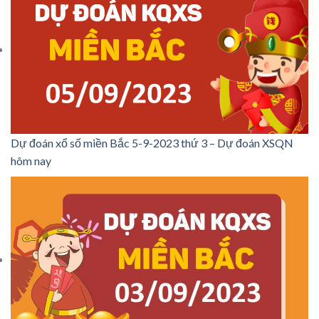
Dự đoán xổ số miền Bắc 5-9-2023 thứ 3 – Dự đoán XSQN
hôm nay