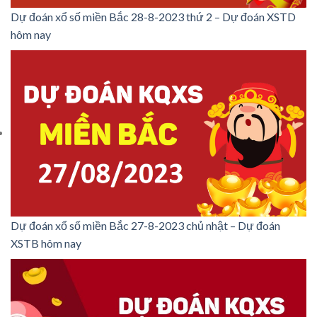
Dự đoán xổ số miền Bắc 28-8-2023 thứ 2 – Dự đoán XSTD
hôm nay
Dự đoán xổ số miền Bắc 27-8-2023 chủ nhật – Dự đoán
XSTB hôm nay