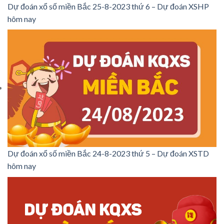
Dự đoán xổ số miền Bắc 25-8-2023 thứ 6 – Dự đoán XSHP
hôm nay
Dự đoán xổ số miền Bắc 24-8-2023 thứ 5 – Dự đoán XSTD
hôm nay