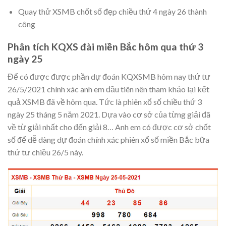
Quay thử XSMB chốt số đẹp chiều thứ 4 ngày 26 thành
công
Phân tích KQXS đài miền Bắc hôm qua thứ 3
ngày 25
Để có được được phần dự đoán KQXSMB hôm nay thứ tư
26/5/2021 chính xác anh em đầu tiên nên tham khảo lại kết
quả XSMB đã về hôm qua. Tức là phiên xổ số chiều thứ 3
ngày 25 tháng 5 năm 2021. Dựa vào cơ sở của từng giải đã
về từ giải nhất cho đến giải 8… Anh em có được cơ sở chốt
số để dễ dàng dự đoán chính xác phiên xổ số miền Bắc bữa
thứ tư chiều 26/5 này.