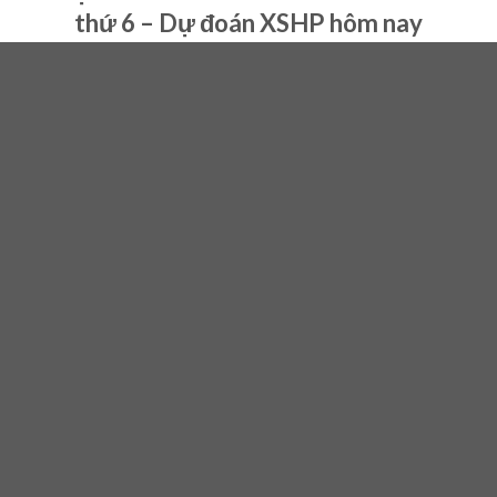
thứ 6 – Dự đoán XSHP hôm nay
23
Jun
Có thể bạn quan tâm
Dự đoán xổ số miền Bắc 5-1-2023 thứ 5 – Dự