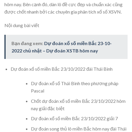
hôm nay. Bên cạnh đó, dàn lô đề cực đẹp và chuẩn xác cũng
được chốt nhanh bởi các chuyên gia phân tích xổ số XSVN.
Nội dung bài viết
Bạn đang xem:
Dự đoán xổ số miền Bắc 23-10-
2022 chủ nhật – Dự đoán XSTB hôm nay
Dự đoán xổ số miền Bắc 23/10/2022 đài Thái Bình
Dự đoán xổ số Thái Bình theo phương pháp
Pascal
Chốt dự đoán xổ số miền Bắc 23/10/2022 hôm
nay giải đặc biệt
Dự đoán xổ số miền Bắc 23/10/2022 giải 7
Dự đoán song thủ lô miền Bắc hôm nay đài Thái