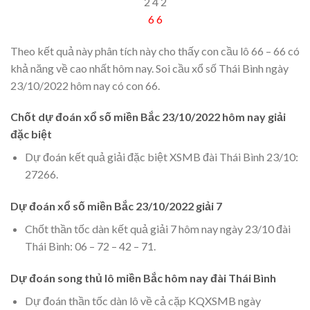
2 4 2
6 6
Theo kết quả này phân tích này cho thấy con cầu lô 66 – 66 có
khả năng về cao nhất hôm nay. Soi cầu xổ số Thái Bình ngày
23/10/2022 hôm nay có con 66.
Chốt dự đoán xổ số miền Bắc 23/10/2022 hôm nay giải
đặc biệt
Dự đoán kết quả giải đặc biệt XSMB đài Thái Bình 23/10:
27266.
Dự đoán xổ số miền Bắc 23/10/2022 giải 7
Chốt thần tốc dàn kết quả giải 7 hôm nay ngày 23/10 đài
Thái Bình: 06 – 72 – 42 – 71.
Dự đoán song thủ lô miền Bắc hôm nay đài Thái Bình
Dự đoán thần tốc dàn lô về cả cặp KQXSMB ngày