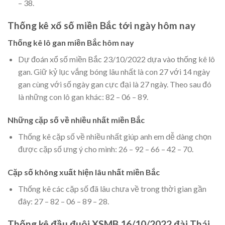
– 38.
Thống kê xổ số miền Bắc tới ngày hôm nay
Thống kê lô gan miền Bắc hôm nay
Dự đoán xổ số miền Bắc 23/10/2022 dựa vào thống kê lô
gan. Giữ kỷ lục vắng bóng lâu nhất là con 27 với 14 ngày
gan cùng với số ngày gan cực đại là 27 ngày. Theo sau đó
là những con lô gan khác: 82 – 06 – 89.
Những cặp số về nhiều nhất miền Bắc
Thống kê cặp số về nhiều nhất giúp anh em dễ dàng chọn
được cặp số ưng ý cho mình: 26 – 92 – 66 – 42 – 70.
Cặp số không xuất hiện lâu nhất miền Bắc
Thống kê các cặp số đã lâu chưa về trong thời gian gần
đây: 27 – 82 – 06 – 89 – 28.
Thống kê đầu đuôi XSMB 16/10/2022 đài Thái