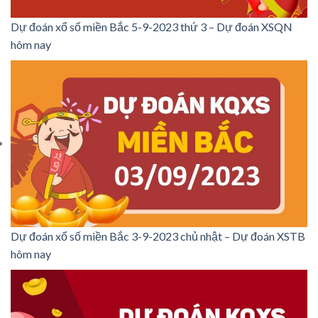
Dự đoán xổ số miền Bắc 5-9-2023 thứ 3 – Dự đoán XSQN
hôm nay
Dự đoán xổ số miền Bắc 3-9-2023 chủ nhật – Dự đoán XSTB
hôm nay