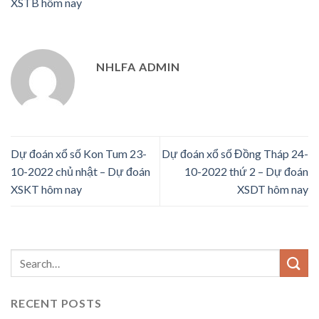
XSTB hôm nay
NHLFA ADMIN
Dự đoán xổ số Kon Tum 23-
Dự đoán xổ số Đồng Tháp 24-
10-2022 chủ nhật – Dự đoán
10-2022 thứ 2 – Dự đoán
XSKT hôm nay
XSDT hôm nay
RECENT POSTS