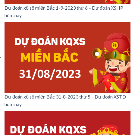
Dự đoán xổ số miền Bắc 1-9-2023 thứ 6 – Dự đoán XSHP
hôm nay
Dự đoán xổ số miền Bắc 31-8-2023 thứ 5 – Dự đoán XSTD
hôm nay