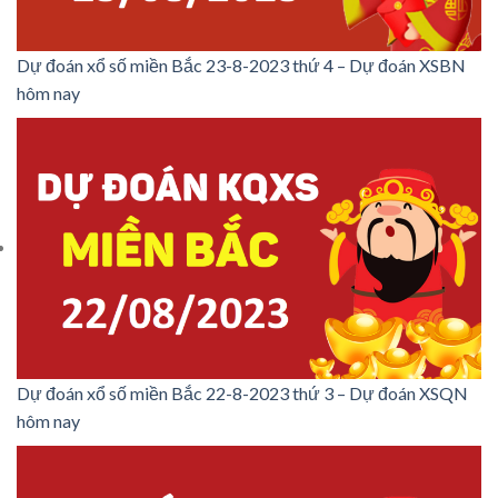
Dự đoán xổ số miền Bắc 23-8-2023 thứ 4 – Dự đoán XSBN
hôm nay
Dự đoán xổ số miền Bắc 22-8-2023 thứ 3 – Dự đoán XSQN
hôm nay