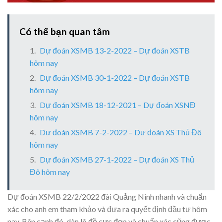
Có thể bạn quan tâm
Dự đoán XSMB 13-2-2022 – Dự đoán XSTB
hôm nay
Dự đoán XSMB 30-1-2022 – Dự đoán XSTB
hôm nay
Dự đoán XSMB 18-12-2021 – Dự đoán XSNĐ
hôm nay
Dự đoán XSMB 7-2-2022 – Dự đoán XS Thủ Đô
hôm nay
Dự đoán XSMB 27-1-2022 – Dự đoán XS Thủ
Đô hôm nay
Dự đoán XSMB 22/2/2022 đài Quảng Ninh nhanh và chuẩn
xác cho anh em tham khảo và đưa ra quyết định đầu tư hôm
nay. Bên cạnh đó, dàn lô đề cực đẹp và chuẩn xác cũng được