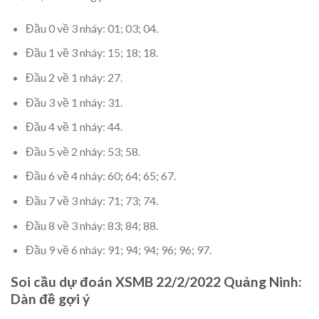
Đầu 0 về 3 nháy: 01; 03; 04.
Đầu 1 về 3 nháy: 15; 18; 18.
Đầu 2 về 1 nháy: 27.
Đầu 3 về 1 nháy: 31.
Đầu 4 về 1 nháy: 44.
Đầu 5 về 2 nháy: 53; 58.
Đầu 6 về 4 nháy: 60; 64; 65; 67.
Đầu 7 về 3 nháy: 71; 73; 74.
Đầu 8 về 3 nháy: 83; 84; 88.
Đầu 9 về 6 nháy: 91; 94; 94; 96; 96; 97.
Soi cầu dự đoán XSMB 22/2/2022 Quảng Ninh:
Dàn đề gợi ý