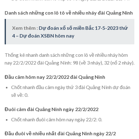
Danh sách những con lô tô về nhiều nháy đài Quảng Ninh
Xem thêm :
Dự đoán xổ số miền Bắc 17-5-2023 thứ
4 – Dự đoán XSBN hôm nay
Thống kê nhanh danh sách những con lô về nhiều nháy hôm
nay 22/2/2022 đài Quảng Ninh: 98 (về 3 nháy), 32 (nổ 2 nháy).
Đầu câm hôm nay 22/2/2022 đài Quảng Ninh
Chốt nhanh đầu câm ngày thứ 3 đài Quảng Ninh dự đoán
sẽ về: 0.
Đuôi câm đài Quảng Ninh ngày 22/2/2022
Chốt nhanh đuôi câm hôm nay ngày 22/2: 0.
Đầu đuôi về nhiều nhất đài Quảng Ninh ngày 22/2