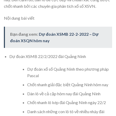
chốt nhanh bởi các chuyên gia phân tích xổ số XSVN.
Nội dung bài viết
Bạn đang xem:
Dự đoán XSMB 22-2-2022 – Dự
đoán XSQN hôm nay
Dự đoán XSMB 22/2/2022 đài Quảng Ninh
Dự đoán xổ số Quảng Ninh theo phương pháp
Pascal
Chốt nhanh giải đặc biệt Quảng Ninh hôm nay
Dàn lô về cả cặp hôm nay đài Quảng Ninh
Chốt nhanh lô kép đài Quảng Ninh ngày 22/2
Danh sách những con lô tô về nhiều nháy đài