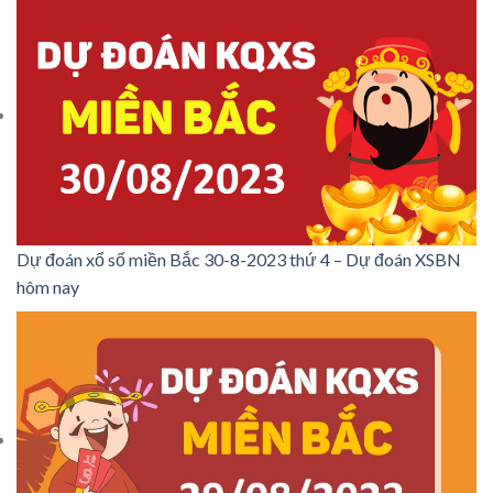
Dự đoán xổ số miền Bắc 30-8-2023 thứ 4 – Dự đoán XSBN
hôm nay