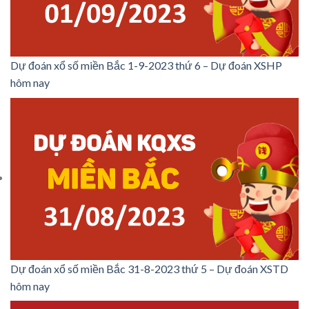
Dự đoán xổ số miền Bắc 1-9-2023 thứ 6 – Dự đoán XSHP
hôm nay
Dự đoán xổ số miền Bắc 31-8-2023 thứ 5 – Dự đoán XSTD
hôm nay