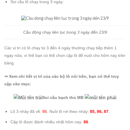
Soi cầu lô chạy trong 3 ngày:
Cầu động chạy liên tục trong 3 ngày đến 23/9
Các vị trí có lô chạy từ 3 đến 4 ngày thường chạy tiếp thêm 1
ngày nữa, vì thế bạn có thể chọn cặp lô để nuôi cho hôm nay trên
bảng.
⇒ Xem chi tiết vị trí của các bộ lô nói trên, bạn có thể truy
cập vào mục:
Soi cầu bạch thủ MB
Lô 3 nháy đã về:
86
. Nuôi lô rơi theo nháy:
85, 86, 87
.
Cặp lô được đánh nhiều nhất hôm nay:
86
.