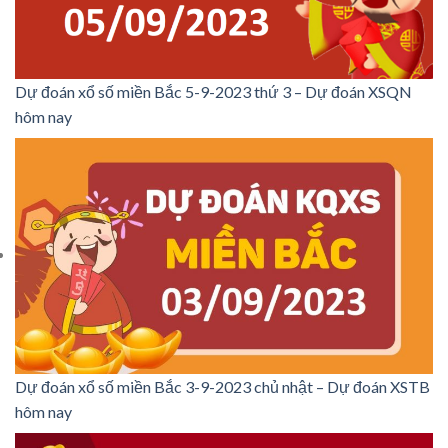
Dự đoán xổ số miền Bắc 5-9-2023 thứ 3 – Dự đoán XSQN
hôm nay
Dự đoán xổ số miền Bắc 3-9-2023 chủ nhật – Dự đoán XSTB
hôm nay