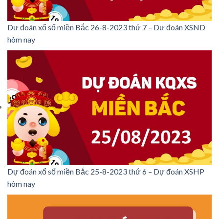
Dự đoán xổ số miền Bắc 26-8-2023 thứ 7 – Dự đoán XSND
hôm nay
Dự đoán xổ số miền Bắc 25-8-2023 thứ 6 – Dự đoán XSHP
hôm nay