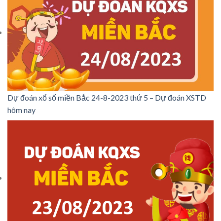
Dự đoán xổ số miền Bắc 24-8-2023 thứ 5 – Dự đoán XSTD
hôm nay