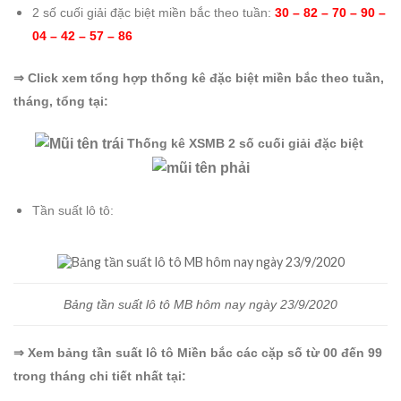
2 số cuối giải đặc biệt miền bắc theo tuần:
30 – 82 – 70 – 90 –
04 – 42 – 57 – 86
⇒ Click xem tổng hợp thống kê đặc biệt miền bắc theo tuần,
tháng, tổng tại:
Thống kê XSMB 2 số cuối giải đặc biệt
Tần suất lô tô:
Bảng tần suất lô tô MB hôm nay ngày 23/9/2020
⇒ Xem bảng tần suất lô tô Miền bắc các cặp số từ 00 đến 99
trong tháng chi tiết nhất tại: