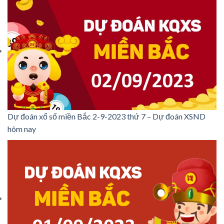
Dự đoán xổ số miền Bắc 2-9-2023 thứ 7 – Dự đoán XSND
hôm nay