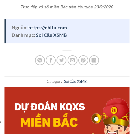
Trực tiếp xổ số miền Bắc trên Youtube 23/9/2020
Nguồn:
https://nhlfa.com
Danh mục:
Soi Cầu XSMB
Category:
Soi Cầu XSMB
.