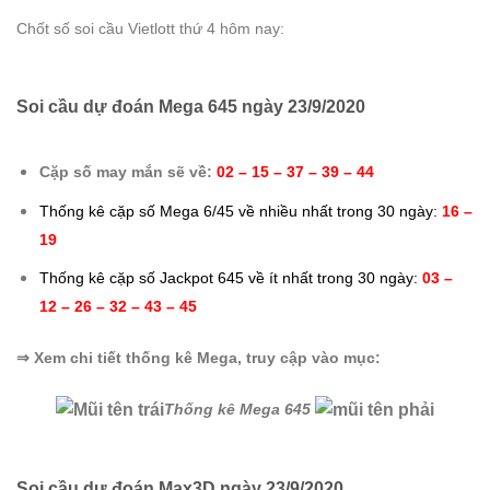
Chốt số soi cầu Vietlott thứ 4 hôm nay:
Soi cầu dự đoán Mega 645 ngày 23/9/2020
Cặp số may mắn sẽ về:
02 – 15 – 37 – 39 – 44
Thống kê cặp số Mega 6/45 về nhiều nhất trong 30 ngày:
16 –
19
Thống kê cặp số Jackpot 645 về ít nhất trong 30 ngày:
03 –
12 – 26 – 32 – 43 – 45
⇒ Xem chi tiết thống kê Mega, truy cập vào mục:
Thống kê Mega 645
Soi cầu dự đoán Max3D ngày 23/9/2020