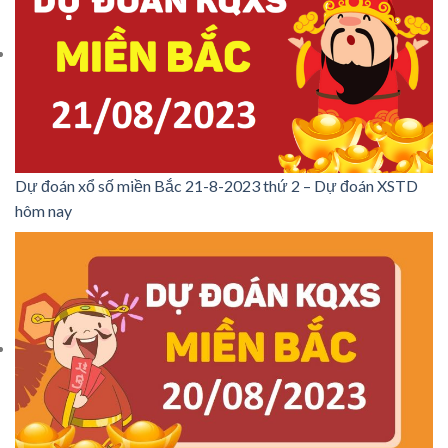
Dự đoán xổ số miền Bắc 21-8-2023 thứ 2 – Dự đoán XSTD
hôm nay