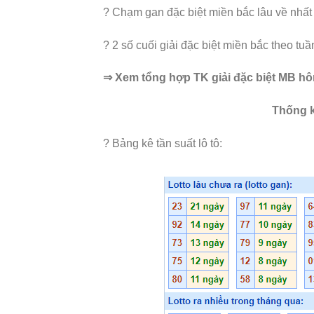
? Chạm gan đặc biệt miền bắc lâu về nhất
? 2 số cuối giải đặc biệt miền bắc theo tuầ
⇒ Xem tổng hợp TK giải đặc biệt MB hôm
Thống k
? Bảng kê tần suất lô tô: