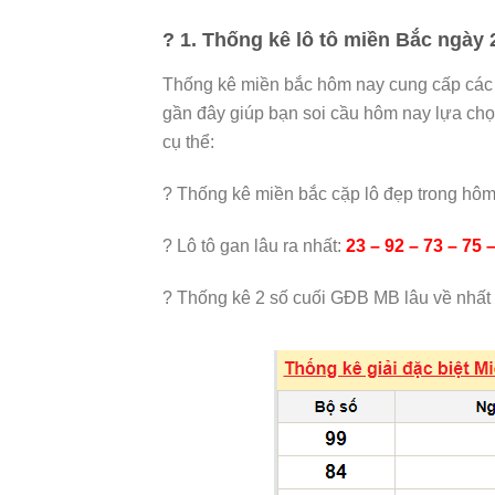
? 1. Thống kê lô tô miền Bắc ngày 
Thống kê miền bắc hôm nay cung cấp các cầ
gần đây giúp bạn soi cầu hôm nay lựa chọ
cụ thể:
? Thống kê miền bắc cặp lô đẹp trong hôm
? Lô tô gan lâu ra nhất:
23 – 92 – 73 – 75 
? Thống kê 2 số cuối GĐB MB lâu về nhất 