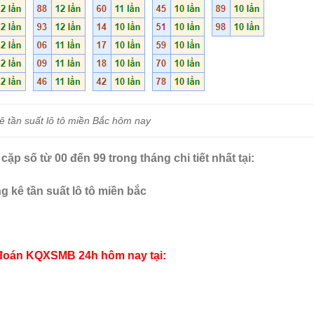
ê tần suất lô tô miền Bắc hôm nay
ặp số từ 00 đến 99 trong tháng chi tiết nhất tại:
g kê tần suất lô tô miền bắc
đoán KQXSMB 24h hôm nay tại: