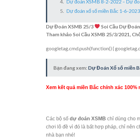
Dự đoán XSMB 8-2-2022 – Dự đo
Dự đoán xổ số miền Bắc 1-6-2023
Dự Đoán XSMB 25/3
Soi Cầu Dự Đoán 
Tham khảo Soi Cầu XSMB 25/3/2021, Chố
googletag.cmd.push(function() { googletag.
Bạn đang xem:
Dự Đoán Xổ số miền Bắ
Xem kết quả miền Bắc chính xác 100% n
Các bộ số
dự đoán XSMB
chỉ dùng cho m
chơi lô đề vì đó là bất hợp pháp, chỉ nên
nhà bạn nhé!