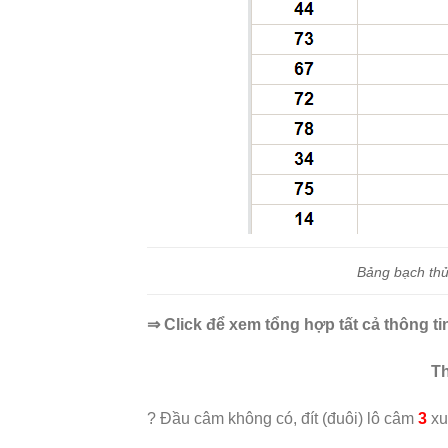
Bảng bạch thủ
⇒ Click để xem tổng hợp tất cả thông t
Th
? Đầu câm không có, đít (đuôi) lô câm
3
xu