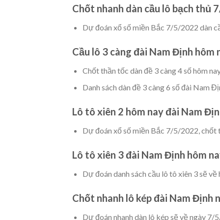
Chốt nhanh dàn cầu lô bạch thủ 7
Dự đoán xổ số miền Bắc 7/5/2022 dàn cầu
Cầu lô 3 càng đài Nam Định hôm 
Chốt thần tốc dàn đề 3 càng 4 số hôm nay
Danh sách dàn đề 3 càng 6 số đài Nam Địn
Lô tô xiên 2 hôm nay đài Nam Đị
Dự đoán xổ số miền Bắc 7/5/2022, chốt thầ
Lô tô xiên 3 đài Nam Định hôm n
Dự đoán danh sách cầu lô tô xiên 3 sẽ về 
Chốt nhanh lô kép đài Nam Định 
Dự đoán nhanh dàn lô kép sẽ về ngày 7/5