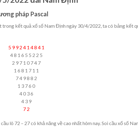
ương pháp Pascal
ất trong kết quả xổ số Nam Định ngày 30/4/2022, ta có bảng kết q
5 9 9 2 4 1 4 8 4 1
4 8 1 6 5 5 2 2 5
2 9 7 1 0 7 4 7
1 6 8 1 7 1 1
7 4 9 8 8 2
1 3 7 6 0
4 0 3 6
4 3 9
7 2
 cầu lô 72 – 27 có khả năng về cao nhất hôm nay. Soi cầu xổ số N