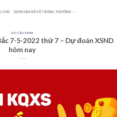
G CHỦ
DỰ ĐOÁN XỔ SỐ TRÚNG THƯỞNG
SOI CẦU XSMB
Bắc 7-5-2022 thứ 7 – Dự đoán XSND
hôm nay