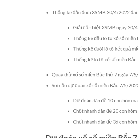
Thống kê đầu đuôi XSMB 30/4/2022 đài
Giải đặc biệt XSMB ngày 30/
Thống kê đầu lô tô xổ số miền
Thống kê đuôi lô tô kết quả m
Thống kê lô tô xổ số miền Bắc
Quay thử xổ số miền Bắc thứ 7 ngày 7/5
Soi cầu dự đoán xổ số miền Bắc 7/5/202
Dự đoán dàn đề 10 con hôm na
Chốt nhanh dàn đề 20 con hôm 
Chốt nhanh dàn đề 36 con hôm
Dự đoán xổ số miền Bắc 