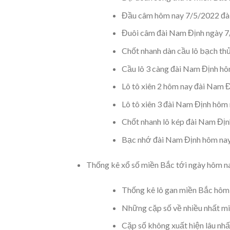
Đầu câm hôm nay 7/5/2022 đà
Đuôi câm đài Nam Định ngày 
Chốt nhanh dàn cầu lô bạch th
Cầu lô 3 càng đài Nam Định h
Lô tô xiên 2 hôm nay đài Nam 
Lô tô xiên 3 đài Nam Định hôm
Chốt nhanh lô kép đài Nam Địn
Bạc nhớ đài Nam Định hôm na
Thống kê xổ số miền Bắc tới ngày hôm n
Thống kê lô gan miền Bắc hôm
Những cặp số về nhiều nhất m
Cặp số không xuất hiện lâu nh