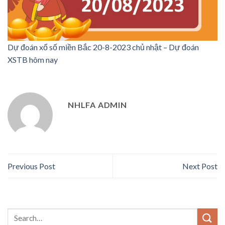
Dự đoán xổ số miền Bắc 20-8-2023 chủ nhật – Dự đoán
XSTB hôm nay
NHLFA ADMIN
Previous Post
Next Post