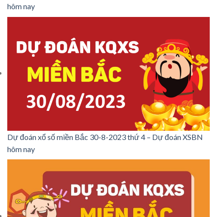
hôm nay
Dự đoán xổ số miền Bắc 30-8-2023 thứ 4 – Dự đoán XSBN
hôm nay