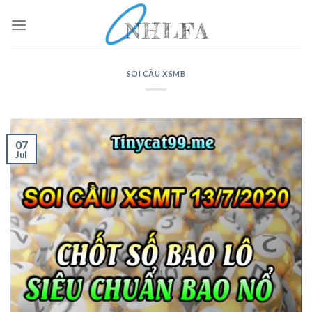
Skip
to
content
SOI CẦU XSMB
07
Jul