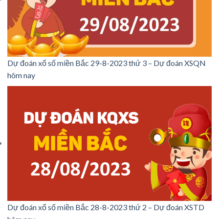
Dự đoán xổ số miền Bắc 29-8-2023 thứ 3 – Dự đoán XSQN
hôm nay
Dự đoán xổ số miền Bắc 28-8-2023 thứ 2 – Dự đoán XSTD